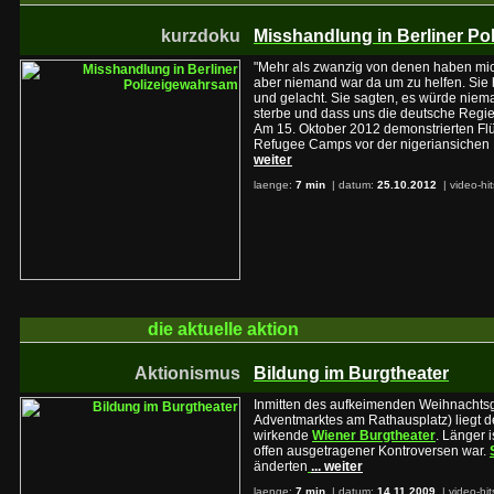
kurzdoku
Misshandlung in Berliner P
"Mehr als zwanzig von denen haben mich
aber niemand war da um zu helfen. Sie
und gelacht. Sie sagten, es würde ni
sterbe und dass uns die deutsche Regie
Am 15. Oktober 2012 demonstrierten Flü
Refugee Camps vor der nigeriansichen B
weiter
laenge:
7 min
| datum:
25.10.2012
|
video-hi
die aktuelle
aktion
Aktionismus
Bildung im Burgtheater
Inmitten des aufkeimenden Weihnachtsg
Adventmarktes am Rathausplatz) liegt de
wirkende
Wiener Burgtheater
. Länger 
offen ausgetragener Kontroversen war.
änderten
... weiter
laenge:
7 min
| datum:
14.11.2009
|
video-hit