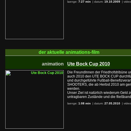
laenge:
7:27 min
| datum:
19.10.2009
|
video
der aktuelle
animations-film
animation
Ute Bock Cup 2010
Die FreundInnen der Friedhofstribüne 
auch 2010 den UTE BOCK CUP durchführ
und durchgeführte Fußball-Benefizver
SHOOTERS, die ab Herbst 2010 am gere
werden.
Unser Ziel ist natürlich wiederum Geld 
untragbaren Zustände und die fließba
laenge:
1:08 min
| datum:
27.05.2010
|
video