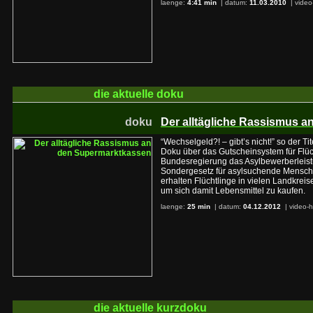
laenge:
4:41 min
| datum:
11.03.2010
|
video
die aktuelle
doku
doku
Der alltägliche Rassismus 
“Wechselgeld?! – gibt’s nicht!” so der Ti
Doku über das Gutscheinsystem für Flüc
Bundesregierung das Asylbewerberleist
Sondergesetz für asylsuchende Mensch
erhalten Flüchtlinge in vielen Landkrei
um sich damit Lebensmittel zu kaufen.
laenge:
25 min
| datum:
04.12.2012
|
video-h
die aktuelle
kurzdoku