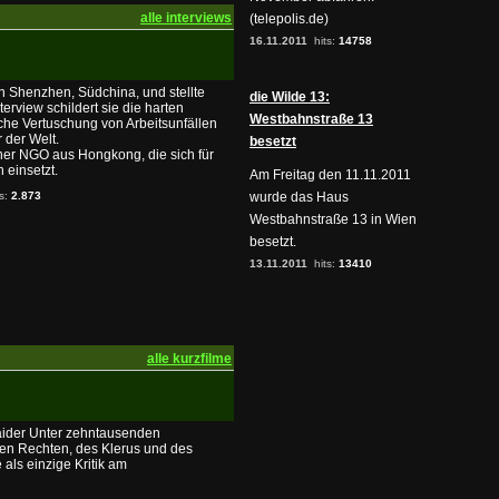
alle interviews
(telepolis.de)
16.11.2011
hits:
14758
in Shenzhen, Südchina, und stellte
die Wilde 13:
terview schildert sie die harten
Westbahnstraße 13
he Vertuschung von Arbeitsunfällen
 der Welt.
besetzt
er NGO aus Hongkong, die sich für
 einsetzt.
Am Freitag den 11.11.2011
ts:
2.873
wurde das Haus
Westbahnstraße 13 in Wien
besetzt.
13.11.2011
hits:
13410
alle kurzfilme
Haider Unter zehntausenden
men Rechten, des Klerus und des
e als einzige Kritik am