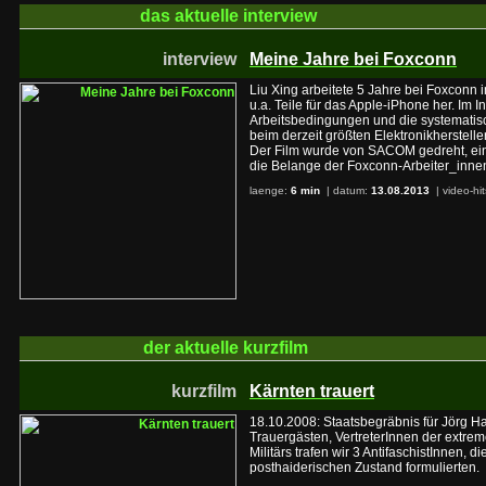
das aktuelle
interview
interview
Meine Jahre bei Foxconn
Liu Xing arbeitete 5 Jahre bei Foxconn 
u.a. Teile für das Apple-iPhone her. Im In
Arbeitsbedingungen und die systematisc
beim derzeit größten Elektronikhersteller
Der Film wurde von SACOM gedreht, ein
die Belange der Foxconn-Arbeiter_innen
laenge:
6 min
| datum:
13.08.2013
|
video-hi
der aktuelle
kurzfilm
kurzfilm
Kärnten trauert
18.10.2008: Staatsbegräbnis für Jörg 
Trauergästen, VertreterInnen der extre
Militärs trafen wir 3 AntifaschistInnen, di
posthaiderischen Zustand formulierten.