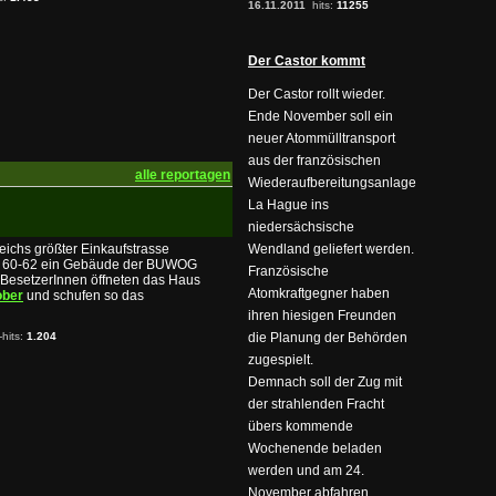
16.11.2011
hits:
11255
Der Castor kommt
Der Castor rollt wieder.
Ende November soll ein
neuer Atommülltransport
aus der französischen
alle reportagen
Wiederaufbereitungsanlage
La Hague ins
niedersächsische
eichs größter Einkaufstrasse
Wendland geliefert werden.
sse 60-62 ein Gebäude der BUWOG
Französische
e BesetzerInnen öffneten das Haus
Atomkraftgegner haben
ober
und schufen so das
ihren hiesigen Freunden
-hits:
1.204
die Planung der Behörden
zugespielt.
Demnach soll der Zug mit
der strahlenden Fracht
übers kommende
Wochenende beladen
werden und am 24.
November abfahren.