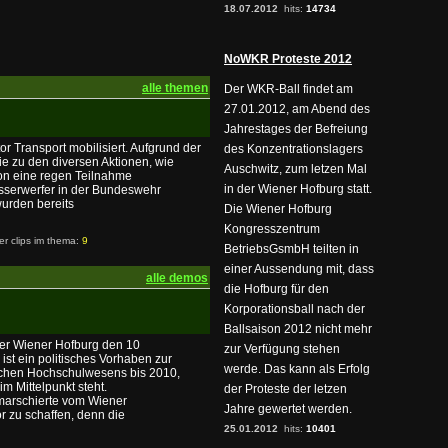
18.07.2012
hits:
14734
NoWKR Proteste 2012
alle themen
Der WKR-Ball findet am
27.01.2012, am Abend des
Jahrestages der Befreiung
 Transport mobilisiert. Aufgrund der
des Konzentrationslagers
ie zu den diversen Aktionen, wie
Auschwitz, zum letzen Mal
 von eine regen Teilnahme
in der Wiener Hofburg statt.
asserwerfer in der Bundeswehr
urden bereits
Die Wiener Hofburg
Kongresszentrum
ler clips im thema:
9
BetriebsGsmbH teilten in
einer Aussendung mit, dass
alle demos
die Hofburg für den
Korporationsball nach der
Ballsaison 2012 nicht mehr
der Wiener Hofburg den 10
zur Verfügung stehen
st ein politisches Vorhaben zur
werde. Das kann als Erfolg
ischen Hochschulwesens bis 2010,
m Mittelpunkt steht.
der Proteste der letzen
 marschierte vom Wiener
Jahre gewertet werden.
 zu schaffen, denn die
25.01.2012
hits:
10401