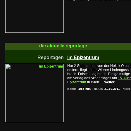
die aktuelle
reportage
Reportagen
Im Epizentrum
Nur 2 Gehminuten von der Hektik Österr
entfernt liegt in der Wiener Lindenga
brach. Falsch! Lag brach. Einige mutig
am Vortag des Aktionstages am
15. Okt
Epizentrum
in Wien.
... weiter
laenge:
4:55 min
| datum:
21.10.2011
|
video