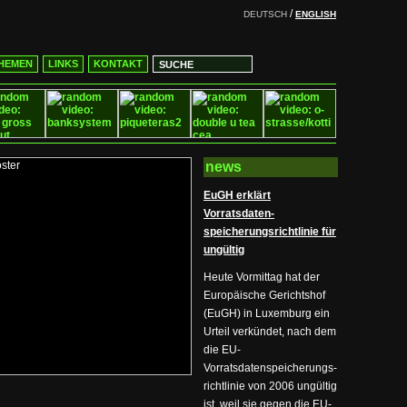
/
DEUTSCH
ENGLISH
HEMEN
LINKS
KONTAKT
news
EuGH erklärt
Vorratsdaten-
speicherungsrichtlinie für
ungültig
Heute Vormittag hat der
Europäische Gerichtshof
(EuGH) in Luxemburg ein
Urteil verkündet, nach dem
die EU-
Vorratsdatenspeicherungs-
richtlinie von 2006 ungültig
ist, weil sie gegen die EU-