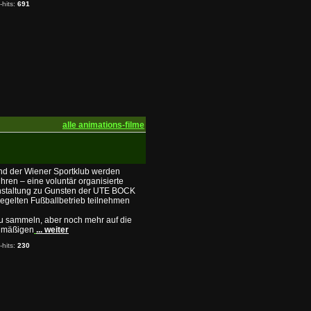
-hits:
691
alle animations-filme
und der Wiener Sportklub werden
en – eine voluntär organisierte
anstaltung zu Gunsten der UTE BOCK
gelten Fußballbetrieb teilnehmen
zu sammeln, aber noch mehr auf die
ndmäßigen
... weiter
-hits:
230