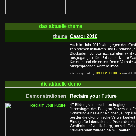
das aktuelle
thema
thema
Castor 2010
Auch im Jahr 2010 wird gegen den Castor
zahlreichen Initiativen und Bündnisse, d
Blockaden, Schottern,... aufrufen, wird
ausgegangen. Die Polizei parkt ihre W
Kaserne und die ersten Demo Verbote w
ausgesprochen.
weitere infos...
letzter clip eintrag:
09-11-2010 00:37
anzahl al
die aktuelle
demo
Demonstrationen
Reclaim your Future
47 BildungsministerInnen begingen in 
Jahrestages des Bologna-Prozesses. Er i
Schaffung eines einheitlichen, europä
bei der die ökonomische Verwertbarkeit i
Eine große internationale Protestdemo
Westbahnhof zur Hofburg, um sich Gehör
Studierenden wurden beim
... weiter