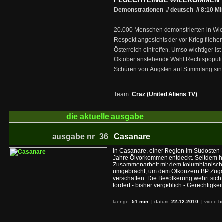
FLUECHTLINGE WILLKOMMEN
Demonstrationen // deutsch
//
8:10 M
20.000 Menschen demonstrierten in Wie
Respekt angesichts der vor Krieg fliehe
Österreich eintreffen. Umso wichtiger is
Oktober anstehende Wahl Rechtspopulis
Schüren von Ängsten auf Stimmfang sin
Team:
Craz (United Aliens TV)
die aktuelle
ausgabe
ausgabe nr_36
Casanare
In Casanare, einer Region im Südosten 
Jahre Ölvorkommen entdeckt. Seitdem h
Zusammenarbeit mit dem kolumbianisch
umgebracht, um dem Ölkonzern BP Zug
verschaffen. Die Bevölkerung wehrt sich
fordert - bisher vergeblich - Gerechtigk
laenge:
51 min
| datum:
22-12-2010
|
video-h