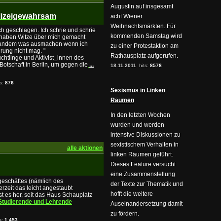
Augustin auf insgesamt
olizeigewahrsam
acht Wiener
Weihnachtsmärkten. Für
 geschlagen. Ich schrie und schrie
kommenden Samstag wird
 haben Witze über mich gemacht
emandem was ausmachen wenn ich
zu einer Protestaktion am
rung nicht mag. "
Rathausplatz aufgerufen.
chtlinge und Aktivist_innen des
otschaft in Berlin, um gegen die
...
18.11.2011
hits:
8578
ts:
876
Sexismus in Linken
Räumen
In den letzten Wochen
wurden und werden
intensive Diskussionen zu
sexistischem Verhalten in
alle aktionen
linken Räumen geführt.
Dieses Feature versucht
eine Zusammenstellung
eschäftes (nämlich des
der Texte zur Thematik und
rzeit das leicht angestaubt
hofft die weitere
ist es her, seit das Haus Schauplatz
Studierende und Lehrende
Auseinandersetzung damit
zu fördern.
s:
1.453