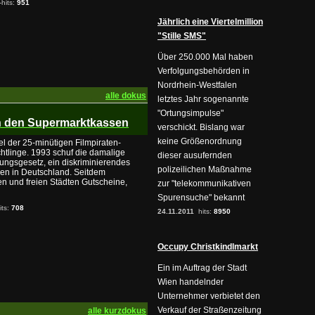
-hits:
951
Jährlich eine Viertelmillion
"Stille SMS"
Über 250.000 Mal haben
Verfolgungsbehörden in
Nordrhein-Westfalen
alle dokus
letztes Jahr sogenannte
"Ortungsimpulse"
an den Supermarktkassen
verschickt. Bislang war
keine Größenordnung
tel der 25-minütigen Filmpiraten-
htlinge. 1993 schuf die damalige
dieser ausufernden
ungsgesetz, ein diskriminierendes
polizeilichen Maßnahme
en in Deutschland. Seitdem
sen und freien Städten Gutscheine,
zur "telekommunikativen
Spurensuche" bekannt
its:
708
24.11.2011
hits:
8950
Occupy Christkindlmarkt
Ein im Auftrag der Stadt
Wien handelnder
Unternehmer verbietet den
Verkauf der Straßenzeitung
alle kurzdokus