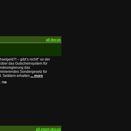
all docus
hselgeld?! – gibt’s nicht!” so der
 über das Gutscheinsystem für
undesregierung das
iminierendes Sondergesetz für
. Seitdem erhalten
... more
s:
708
all short-docus