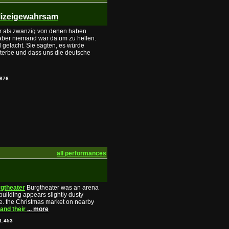
olizeigewahrsam
r als zwanzig von denen haben
 aber niemand war da um zu helfen.
gelacht. Sie sagten, es würde
erbe und dass uns die deutsche
876
all performances
gtheater
Burgtheater was an arena
building appears slightly dusty
.e. the Christmas market on nearby
and their
... more
1.453