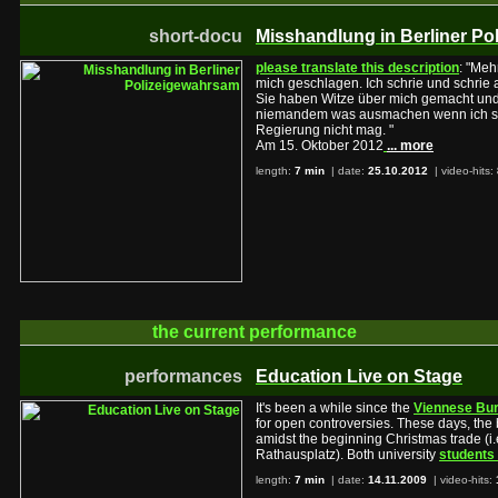
short-docu
Misshandlung in Berliner P
please translate this description
: "Meh
mich geschlagen. Ich schrie und schrie
Sie haben Witze über mich gemacht und 
niemandem was ausmachen wenn ich st
Regierung nicht mag. "
Am 15. Oktober 2012
... more
length:
7 min
| date:
25.10.2012
|
video-hits:
the current
performance
performances
Education Live on Stage
It's been a while since the
Viennese Bur
for open controversies. These days, the 
amidst the beginning Christmas trade (i
Rathausplatz). Both university
students 
length:
7 min
| date:
14.11.2009
|
video-hits: