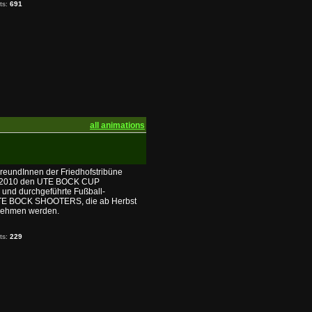
its:
691
all animations
FreundInnen der Friedhofstribüne
h 2010 den UTE BOCK CUP
e und durchgeführte Fußball-
 UTE BOCK SHOOTERS, die ab Herbst
lnehmen werden.
its:
229