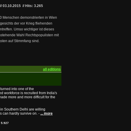
//
03.10.2015
//
Hits: 3.265
00 Menschen demonstrierten in Wien
gesichts der vor Krieg fliehenden
ntreffen. Umso wichtiger ist dieses
anstehende Wahl Rechtspopulisten mit
sten auf Stimmfang sind.
all editions
 turned into one of the
ed workforce is recruited from India's
made more and more difficult for the
 in Southern Delhi are willing
es can hardly survive on. -
... more
:
5.927