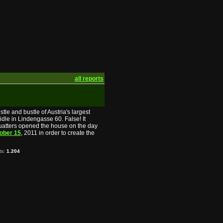
all reports
tle and bustle of Austria's largest
dle in Lindengasse 60. False! It
quatters opened the house on the day
ober 15
, 2011 in order to create the
ts:
1.204