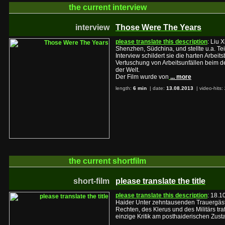
the current
interview
interview
Those Were The Years
please translate this description
: Liu 
Shenzhen, Südchina, und stellte u.a. Tei
Interview schildert sie die harten Arbe
Vertuschung von Arbeitsunfällen beim de
der Welt.
Der Film wurde von
... more
length:
6 min
| date:
13.08.2013
|
video-hits:
the current
shortfilm
short-film
please translate the title
please translate this description
: 18.1
Haider Unter zehntausenden Trauergäst
Rechten, des Klerus und des Militärs traf
einzige Kritik am posthaiderischen Zusta