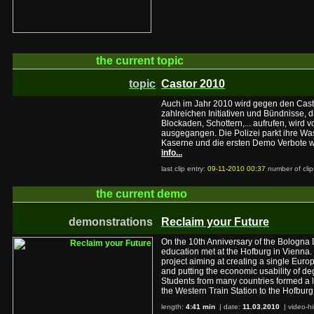
the current
topic
topic
Castor 2010
Auch im Jahr 2010 wird gegen den Castor
zahlreichen Initiativen und Bündnisse, d
Blockaden, Schottern,... aufrufen, wird
ausgegangen. Die Polizei parkt ihre W
Kaserne und die ersten Demo Verbote 
info...
last clip entry:
09-11-2010 00:37
number of clip
the current
demo
demonstrations
Reclaim your Future
On the 10th Anniversary of the Bologna D
education met at the Hofburg in Vienna. 
project aiming at creating a single Eur
and putting the economic usability of deg
Students from many countries formed a 
the Western Train Station to the Hofburg,
length:
4:41 min
| date:
11.03.2010
|
video-hi