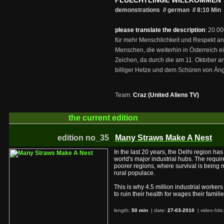
FLUECHTLINGE WILLKOMMEN
demonstrations // german
//
8:10 Min
please translate the description
: 20.0
für mehr Menschlichkeit und Respekt an
Menschen, die weiterhin in Österreich ei
Zeichen, da durch die am 11. Oktober 
billiger Hetze und dem Schüren von Äng
Team:
Craz (United Aliens TV)
the current
edition
edition no_35
Many Straws Make A Nest
In the last 20 years, the Delhi region has
world's major industrial hubs. The requir
poorer regions, where survival is being 
rural populace.
This is why 4.5 million industrial workers
to ruin their health for wages their famili
length:
50 min
| date:
27-03-2010
|
video-hits