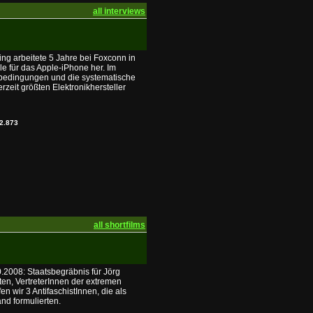
all interviews
Xing arbeitete 5 Jahre bei Foxconn in
le für das Apple-iPhone her. Im
itsbedingungen und die systematische
rzeit größten Elektronikhersteller
2.873
all shortfilms
0.2008: Staatsbegräbnis für Jörg
en, VertreterInnen der extremen
en wir 3 AntifaschistInnen, die als
nd formulierten.