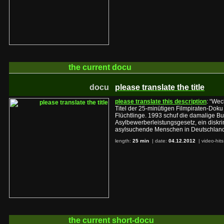
the current
docu
docu
please translate the title
please translate this description
: “Wec
Titel der 25-minütigen Filmpiraten-Doku
Flüchtlinge. 1993 schuf die damalige B
Asylbewerberleistungsgesetz, ein diskr
asylsuchende Menschen in Deutschland
length:
25 min
| date:
04.12.2012
|
video-hit
the current
short-docu