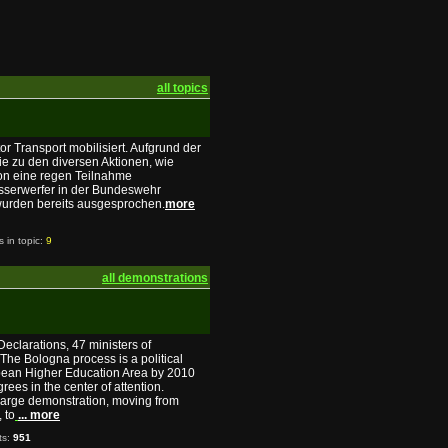
all topics
 Transport mobilisiert. Aufgrund der
ie zu den diversen Aktionen, wie
 von eine regen Teilnahme
asserwerfer in der Bundeswehr
wurden bereits ausgesprochen.
more
s in topic:
9
all demonstrations
eclarations, 47 ministers of
The Bologna process is a political
opean Higher Education Area by 2010
rees in the center of attention.
large demonstration, moving from
 to
... more
ts:
951