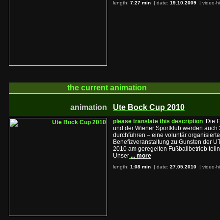
length:
7:27 min
| date:
19.10.2009
|
video-h
the current
animation
animation
Ute Bock Cup 2010
please translate this description
: Die 
und der Wiener Sportklub werden auc
durchführen – eine voluntär organisiert
Benefizveranstaltung zu Gunsten der
2010 am geregelten Fußballbetrieb tei
Unser
... more
length:
1:08 min
| date:
27.05.2010
|
video-h