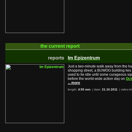
the current
report
reports
Im Epizentrum
Just a two-minute walk away from the hus
shopping street, a BUWOG building lies i
used to lie idle until some curageous s
before the world-wide action day on
Oct
... more
length:
4:55 min
| date:
21.10.2011
|
video-hi