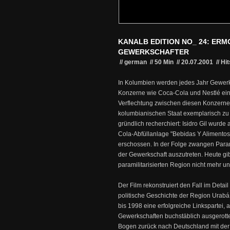
KANALB EDITION NO_ 24: ER
GEWERKSCHAFTER
// german
//
50 Min
//
20.07.2001
//
Hit
In Kolumbien werden jedes Jahr Gewerk
Konzerne wie Coca-Cola und Nestlé ein
Verflechtung zwischen diesen Konzerne
kolumbianischen Staat exemplarisch zu 
gründlich recherchiert: Isidro Gil wurd
Cola-Abfüllanlage "Bebidas Y Alimentos
erschossen. In der Folge zwangen Param
der Gewerkschaft auszutreten. Heute gib
paramilitarisierten Region nicht mehr un
Der Film rekonstruiert den Fall im Detail
politische Geschichte der Region Urab
bis 1998 eine erfolgreiche Linkspartei,
Gewerkschaften buchstäblich ausgerott
Bogen zurück nach Deutschland mit der 