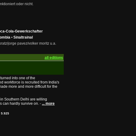
ktioniert oder nicht.
ca-Cola-Gewerkschafter
lombia
•
Sinaltrainal
atz/jorge pavez/volker moritz u.a.
all editions
 turned into one of the
ed workforce is recruited from India's
made more and more difficult for the
 in Southern Delhi are willing
es can hardly survive on. -
... more
:
5.925