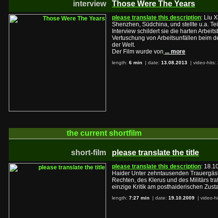
interview
Those Were The Years
please translate this description
: Liu 
Shenzhen, Südchina, und stellte u.a. Tei
Interview schildert sie die harten Arbe
Vertuschung von Arbeitsunfällen beim de
der Welt.
Der Film wurde von
... more
length:
6 min
| date:
13.08.2013
|
video-hits:
the current
shortfilm
short-film
please translate the title
please translate this description
: 18.1
Haider Unter zehntausenden Trauergäst
Rechten, des Klerus und des Militärs traf
einzige Kritik am posthaiderischen Zusta
length:
7:27 min
| date:
19.10.2009
|
video-h