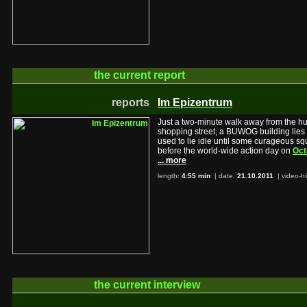
the current
report
reports
Im Epizentrum
Just a two-minute walk away from the hus
shopping street, a BUWOG building lies i
used to lie idle until some curageous s
before the world-wide action day on
Oct
... more
length:
4:55 min
| date:
21.10.2011
|
video-hi
the current
interview