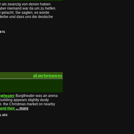
r als zwanzig von denen haben
 aber niemand war da um zu helfen.
gelacht. Sie sagten, es würde
erbe und dass uns die deutsche
876
all performances
gtheater
Burgtheater was an arena
building appears slightly dusty
.e. the Christmas market on nearby
and their
... more
1.453