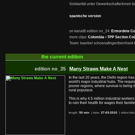
Solidarität unter GewerkschafterInnen fun
spanische version
on kanalB edition no_24:
Ermordete Co
more clips:
Colombia
•
TPP Section Co
Team: baerbel schoenafinger/bernhard kr
the current
edition
edition no_35
Many Straws Make A Nest
In the last 20 years, the Delhi region has
world's major industrial hubs. The requir
poorer regions, where survival is being 
rural populace.
This is why 4.5 million industrial workers
to ruin their health for wages their famili
length:
50 min
| date:
27-03-2010
|
video-hits