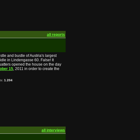
all reports
tle and bustle of Austria's largest
dle in Lindengasse 60. False! It
quatters opened the house on the day
ober 15
, 2011 in order to create the
ts:
1.204
all interviews