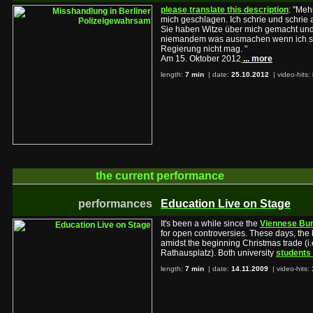
please translate this description
: "Meh
mich geschlagen. Ich schrie und schrie
Sie haben Witze über mich gemacht und 
niemandem was ausmachen wenn ich st
Regierung nicht mag. "
Am 15. Oktober 2012
... more
length:
7 min
| date:
25.10.2012
|
video-hits:
the current
performance
performances
Education Live on Stage
It's been a while since the
Viennese Bur
for open controversies. These days, the 
amidst the beginning Christmas trade (i
Rathausplatz). Both university
students 
length:
7 min
| date:
14.11.2009
|
video-hits: