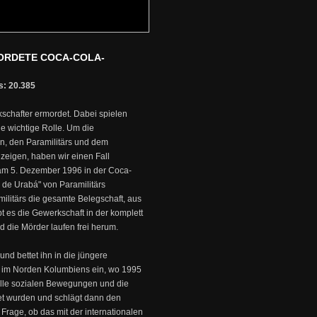
MORDETE COCA-COLA-
s: 20.385
schafter ermordet. Dabei spielen
e wichtige Rolle. Um die
n, den Paramilitärs und dem
zeigen, haben wir einen Fall
e am 5. Dezember 1996 in der Coca-
 de Urabá" von Paramilitärs
ilitärs die gesamte Belegschaft, aus
t es die Gewerkschaft in der komplett
d die Mörder laufen frei herum.
 und bettet ihn in die jüngere
á im Norden Kolumbiens ein, wo 1995
 alle sozialen Bewegungen und die
et wurden und schlägt dann den
Frage, ob das mit der internationalen