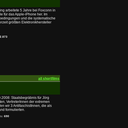
Xing arbeitete 5 Jahre bei Foxconn in
le für das Apple-iPhone her. Im
itsbedingungen und die systematische
rzeit größten Elektronikhersteller
2.873
all shortfilms
0.2008: Staatsbegräbnis für Jörg
en, VertreterInnen der extremen
en wir 3 AntifaschistInnen, die als
nd formulierten.
its:
690