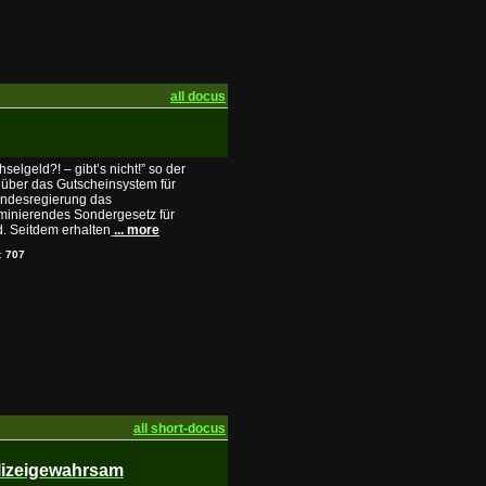
all docus
hselgeld?! – gibt’s nicht!” so der
 über das Gutscheinsystem für
undesregierung das
iminierendes Sondergesetz für
. Seitdem erhalten
... more
s:
707
all short-docus
olizeigewahrsam