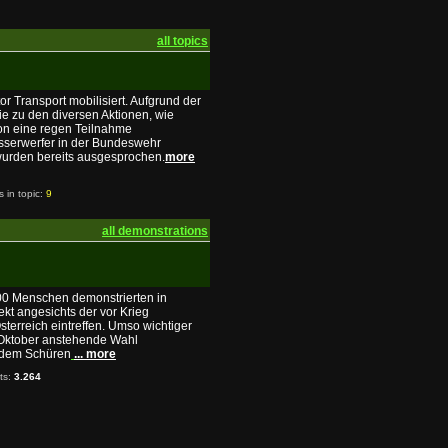
all topics
 Transport mobilisiert. Aufgrund der
ie zu den diversen Aktionen, wie
 von eine regen Teilnahme
asserwerfer in der Bundeswehr
wurden bereits ausgesprochen.
more
s in topic:
9
all demonstrations
00 Menschen demonstrierten in
kt angesichts der vor Krieg
sterreich eintreffen. Umso wichtiger
. Oktober anstehende Wahl
d dem Schüren
... more
its:
3.264