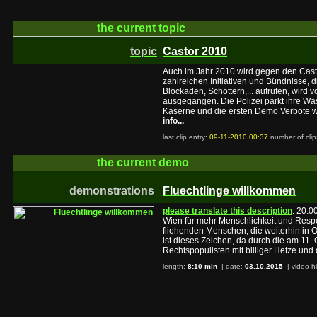
the current
topic
topic
Castor 2010
Auch im Jahr 2010 wird gegen den Castor
zahlreichen Initiativen und Bündnisse, d
Blockaden, Schottern,... aufrufen, wird
ausgegangen. Die Polizei parkt ihre W
Kaserne und die ersten Demo Verbote 
info...
last clip entry:
09-11-2010 00:37
number of clip
the current
demo
demonstrations
Fluechtlinge willkommen
please translate this description
: 20.0
Wien für mehr Menschlichkeit und Respe
fliehenden Menschen, die weiterhin in Ö
ist dieses Zeichen, da durch die am 11
Rechtspopulisten mit billiger Hetze un
length:
8:10 min
| date:
03.10.2015
|
video-h