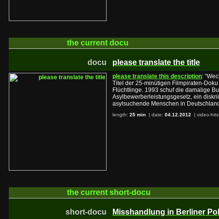
the current
docu
docu
please translate the title
please translate this description
: “Wec
Titel der 25-minütigen Filmpiraten-Doku
Flüchtlinge. 1993 schuf die damalige B
Asylbewerberleistungsgesetz, ein diskr
asylsuchende Menschen in Deutschland
length:
25 min
| date:
04.12.2012
|
video-hit
the current
short-docu
short-docu
Misshandlung in Berliner P