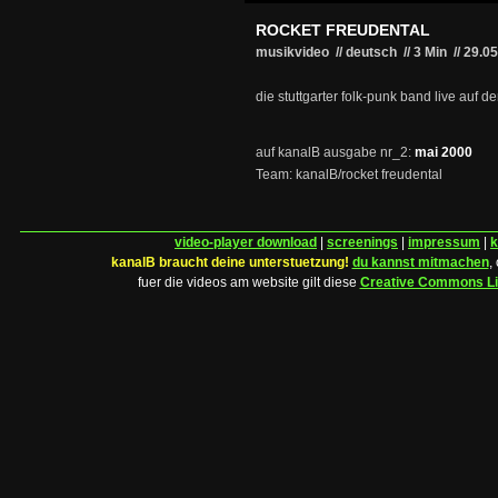
ROCKET FREUDENTAL
musikvideo // deutsch
//
3 Min
//
29.0
die stuttgarter folk-punk band live auf d
auf kanalB ausgabe nr_2:
mai 2000
Team: kanalB/rocket freudental
video-player download
|
screenings
|
impressum
|
k
kanalB braucht deine unterstuetzung!
du kannst mitmachen
,
fuer die videos am website gilt diese
Creative Commons L