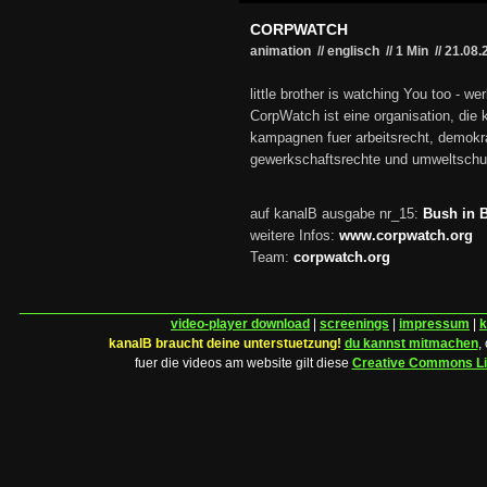
CORPWATCH
animation // englisch
//
1 Min
//
21.08.
little brother is watching You too - w
CorpWatch ist eine organisation, die 
kampagnen fuer arbeitsrecht, demokra
gewerkschaftsrechte und umweltschut
auf kanalB ausgabe nr_15:
Bush in B
weitere Infos:
www.corpwatch.org
Team:
corpwatch.org
video-player download
|
screenings
|
impressum
|
k
kanalB braucht deine unterstuetzung!
du kannst mitmachen
,
fuer die videos am website gilt diese
Creative Commons L