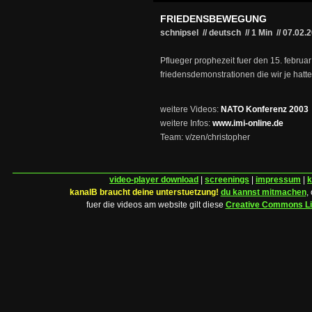
FRIEDENSBEWEGUNG
schnipsel // deutsch
//
1 Min
//
07.02.
Pflueger prophezeit fuer den 15. februar
friedensdemonstrationen die wir je hatte
weitere Videos:
NATO Konferenz 2003
weitere Infos:
www.imi-online.de
Team: v/zen/christopher
video-player download
|
screenings
|
impressum
|
k
kanalB braucht deine unterstuetzung!
du kannst mitmachen
,
fuer die videos am website gilt diese
Creative Commons L