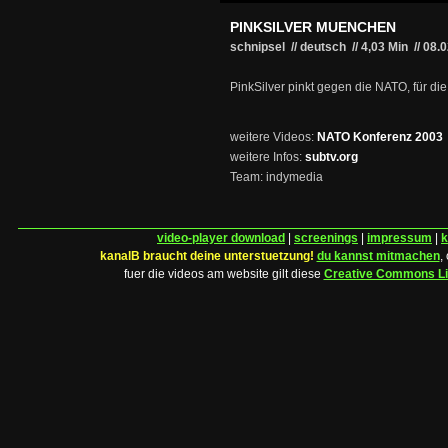
PINKSILVER MUENCHEN
schnipsel // deutsch
//
4,03 Min
//
08.
PinkSilver pinkt gegen die NATO, für die
weitere Videos:
NATO Konferenz 2003
weitere Infos:
subtv.org
Team: indymedia
video-player download
|
screenings
|
impressum
|
k
kanalB braucht deine unterstuetzung!
du kannst mitmachen
,
fuer die videos am website gilt diese
Creative Commons L