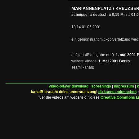
MARIANNENPLATZ / KREUZBE
schnipsel // deutsch
//
0,19 Min
//
01.
18:14 01.05.2001
ein demonstrant mit kopfverletzung wird
auf kanalB ausgabe nr_9:
1. mai 2001 B
weitere Videos:
1. Mai 2001 Berlin
Team: kanalB
video-player download
|
screenings
|
impressum
|
k
kanalB braucht deine unterstuetzung!
du kannst mitmachen
,
fuer die videos am website gilt diese
Creative Commons L