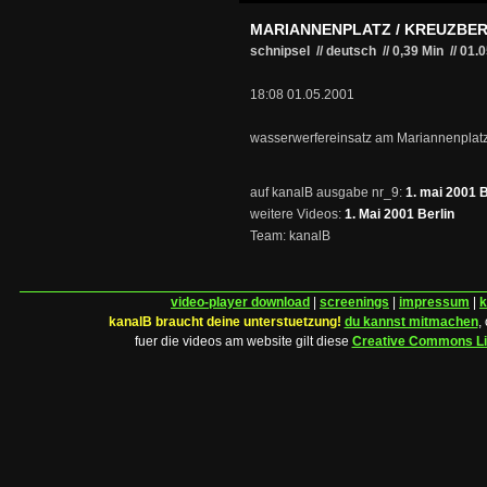
MARIANNENPLATZ / KREUZBE
schnipsel // deutsch
//
0,39 Min
//
01.
18:08 01.05.2001
wasserwerfereinsatz am Mariannenplat
auf kanalB ausgabe nr_9:
1. mai 2001 B
weitere Videos:
1. Mai 2001 Berlin
Team: kanalB
video-player download
|
screenings
|
impressum
|
k
kanalB braucht deine unterstuetzung!
du kannst mitmachen
,
fuer die videos am website gilt diese
Creative Commons L