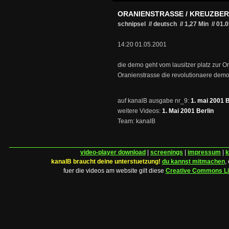
ORANIENSTRASSE / KREUZBE
schnipsel // deutsch
//
1,27 Min
//
01.
14:20 01.05.2001
die demo geht vom lausitzer platz zur 
Oranienstrasse die revolutionaere de
auf kanalB ausgabe nr_9:
1. mai 2001 B
weitere Videos:
1. Mai 2001 Berlin
Team: kanalB
video-player download
|
screenings
|
impressum
|
k
kanalB braucht deine unterstuetzung!
du kannst mitmachen
,
fuer die videos am website gilt diese
Creative Commons L