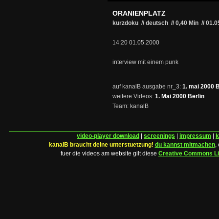
ORANIENPLATZ
kurzdoku // deutsch
//
0,40 Min
//
01.0
14:20 01.05.2000
interview mit einem punk
auf kanalB ausgabe nr_3:
1. mai 2000 B
weitere Videos:
1. Mai 2000 Berlin
Team: kanalB
video-player download
|
screenings
|
impressum
|
k
kanalB braucht deine unterstuetzung!
du kannst mitmachen
,
fuer die videos am website gilt diese
Creative Commons L