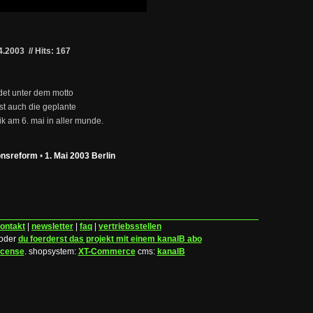
4.2003
//
Hits: 167
ndet unter dem motto
ist auch die geplante
 am 6. mai in aller munde.
ionsreform
•
1. Mai 2003 Berlin
ontakt
|
newsletter
|
faq
|
vertriebsstellen
 oder
du foerderst das projekt mit einem kanalB abo
icense
.
shopsystem:
XT-Commerce
cms:
kanalB