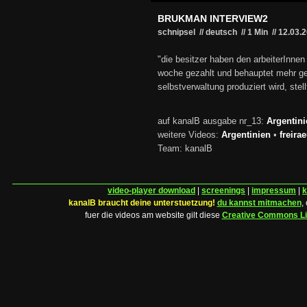
BRUKMAN INTERVIEW2
schnipsel // deutsch
//
1 Min
//
12.03.
"die besitzer haben den arbeiterInnen
woche gezahlt und behauptet mehr gebe
selbstverwaltung produziert wird, stel
auf kanalB ausgabe nr_13:
Argentini
weitere Videos:
Argentinien
•
freir
Team: kanalB
video-player download
|
screenings
|
impressum
|
k
kanalB braucht deine unterstuetzung!
du kannst mitmachen
,
fuer die videos am website gilt diese
Creative Commons L