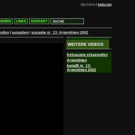
/
DEUTSCH
ENGLISH
HEMEN
LINKS
KONTAKT
mpfen
/
ausgaben
/
ausgabe nr_13: Argentinien 2002
WEITERE VIDEOS
freiraeume erkaempfen
Argentinien
kanalB nr_13:
Argentinien 2002