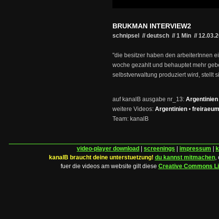
BRUKMAN INTERVIEW2
schnipsel // deutsch
//
1 Min
//
12.03.
"die besitzer haben den arbeiterInnen e
woche gezahlt und behauptet mehr gebe di
selbstverwaltung produziert wird, stellt 
auf kanalB ausgabe nr_13:
Argentinien
weitere Videos:
Argentinien
•
freiraeu
Team: kanalB
video-player download
|
screenings
|
impressum
|
k
kanalB braucht deine unterstuetzung!
du kannst mitmachen
,
fuer die videos am website gilt diese
Creative Commons L