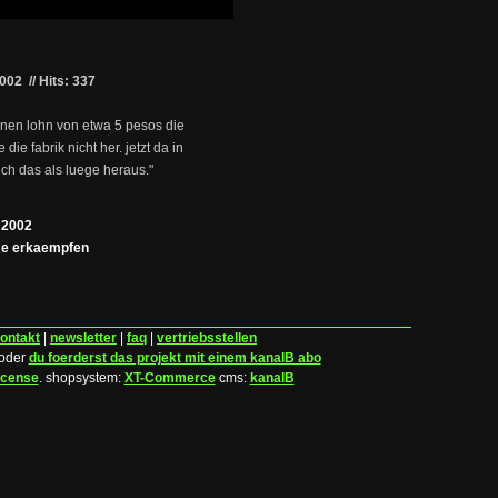
2002
//
Hits: 337
inen lohn von etwa 5 pesos die
e fabrik nicht her. jetzt da in
sich das als luege heraus."
 2002
me erkaempfen
ontakt
|
newsletter
|
faq
|
vertriebsstellen
 oder
du foerderst das projekt mit einem kanalB abo
icense
.
shopsystem:
XT-Commerce
cms:
kanalB