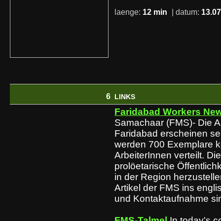
laenge:
12 min
| datum:
13.07
6
LINKS
Faridabad Workers Ne
Samachaar (FMS)- Die Ar
Faridabad erscheinen se
werden 700 Exemplare ko
ArbeiterInnen verteilt. Di
prolöetarische Öffentlichk
in der Region herzustelle
Artikel der FMS ins engli
und Kontaktaufnahme si
FMS-Talmel
In today's c