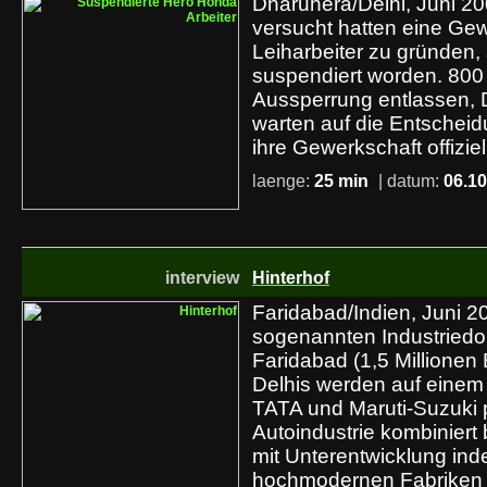
Dharuhera/Delhi, Juni 2
versucht hatten eine Gew
Leiharbeiter zu gründen, 
suspendiert worden. 800
Aussperrung entlassen, 
warten auf die Entschei
ihre Gewerkschaft offiziel
laenge:
25 min
| datum:
06.10
interview
Hinterhof
Faridabad/Indien, Juni 20
sogenannten Industriedorf
Faridabad (1,5 Millionen
Delhis werden auf einem H
TATA und Maruti-Suzuki p
Autoindustrie kombiniert
mit Unterentwicklung inde
hochmodernen Fabriken u