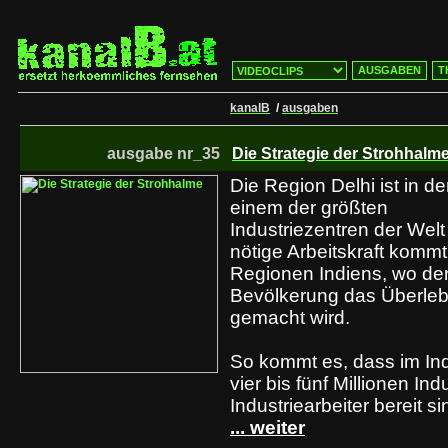
AUSGABEN
T
kanalB
/
ausgaben
ausgabe nr_35
Die Strategie der Strohhalm
Die Region Delhi ist in d
einem der größten
Industriezentren der Welt
nötige Arbeitskraft komm
Regionen Indiens, wo der
Bevölkerung das Überle
gemacht wird.
So kommt es, dass im Ind
vier bis fünf Millionen In
Industriearbeiter bereit s
... weiter