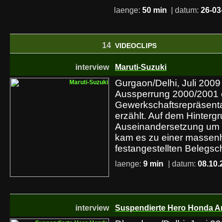
laenge:
50 min
| datum:
26-03
14
VIDEOCLIPS
interview
Maruti-Suzuki
Gurgaon/Delhi, Juli 2009
Aussperrung 2000/2001 
Gewerkschaftsrepräsenta
erzählt. Auf dem Hinterg
Auseinandersetzung um P
kam es zu einer massenh
festangestellten Belegsch
laenge:
9 min
| datum:
08.10.
interview
Suspendierte Hero Honda Ar