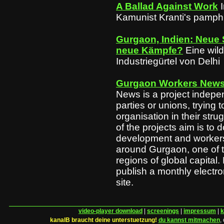
A Ballad Against Work
Kamunist Kranti's pamph
Gurgaon, Indien: Neue 
neue Kämpfe?
Eine wil
Industriegürtel von Delhi
Gurgaon Workers New
News is a project indepen
parties or unions, trying t
organisation in their strug
of the projects aim is to
development and workers’
around Gurgaon, one of 
regions of global capital.
publish a monthly electro
site.
video-player download
|
screenings
|
impressum
|
k
kanalB braucht deine unterstuetzung!
du kannst mitmachen
,