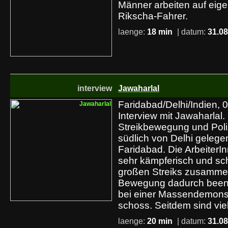
Männer arbeiten auf eig
Rikscha-Fahrer.
laenge:
18 min
| datum:
31.08
interview
Jawaharlal
Faridabad/Delhi/Indien, 0
Interview mit Jawaharlal. 
Streikbewegung und Poliz
südlich von Delhi gelege
Faridabad. Die Arbeiter
sehr kämpferisch und sch
großen Streiks zusamme
Bewegung dadurch beende
bei einer Massendemonst
schoss. Seitdem sind vie
laenge:
20 min
| datum:
31.08