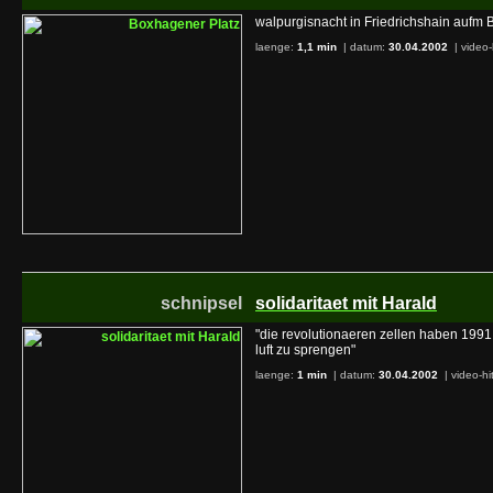
walpurgisnacht in Friedrichshain aufm 
laenge:
1,1 min
| datum:
30.04.2002
|
video-
schnipsel
solidaritaet mit Harald
"die revolutionaeren zellen haben 1991
luft zu sprengen"
laenge:
1 min
| datum:
30.04.2002
|
video-hi