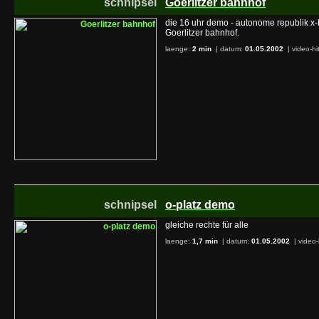
schnipsel
Goerlitzer bahnhof
die 16 uhr demo - autonome republik x-
Goerlitzer bahnhof.
laenge:
2 min
| datum:
01.05.2002
|
video-hi
schnipsel
o-platz demo
gleiche rechte für alle
laenge:
1,7 min
| datum:
01.05.2002
|
video-