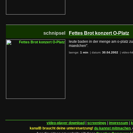
schnipsel
Fettes Brot konzert O-Platz
leute baden in der menge am o-platz z
maedchen".
laenge:
1 min
| datum:
30.04.2002
|
video-hi
video-player download
|
screenings
|
impressum
|
k
kanalB braucht deine unterstuetzung!
du kannst mitmachen
,