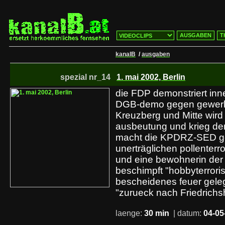
AUSGABEN
T
kanalB
/
ausgaben
spezial nr_14
1. mai 2002, Berlin
die FDP demonstriert inn
DGB-demo gegen gewerks
Kreuzberg und Mitte wird
ausbeutung und krieg de
macht die KPDRZ-SED g
unerträglichen pollenterr
und eine bewohnerin der 
beschimpft "hobbyterroris
bescheidenes feuer geleg
"zurueck nach Friedrichs
laenge:
30 min
| datum:
04-05