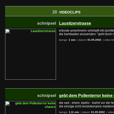
20
VIDEOCLIPS
schnipsel
Lausitzerstrasse
erboste anwohnerin schimpft mit (sichtli
die barrikaden anzuenden: "geht doch n
laenge:
1 min
| datum:
01.05.2002
|
video-hi
schnipsel
gebt dem Pollenterror keine
die sed - ehem. kpd/rz - fuehrt vor der 
die einzige echt revolutionaere maide
laenge:
1,11 min
| datum:
01.05.2002
|
video