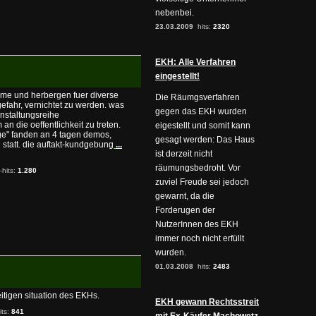
nebenbei.
23.03.2009
hits:
2320
EKH: Alle Verfahren
eingestellt!
ume und herbergen fuer diverse
Die Räumgsverfahren
 gefahr, vernichtet zu werden. was
gegen das EKH wurden
anstaltungsreihe
die oeffentlichkeit zu treten.
eigestellt und somit kann
e" fanden an 4 tagen demos,
gesagt werden: Das Haus
 statt. die auftakt-kundgebung
...
ist derzeit nicht
räumungsbedroht. Vor
-hits:
1.280
zuviel Freude sei jedoch
gewarnt, da die
Forderugen der
NutzerInnen des EKH
immer noch nicht erfüllt
wurden.
01.03.2008
hits:
2483
tigen situation des EKHs.
EKH gewann Rechtsstreit
its:
841