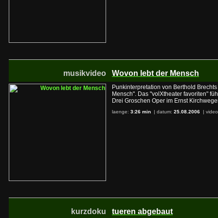
musikvideo
Wovon lebt der Mensch
Punkinterpretation von Berthold Brechts
Mensch". Das "volXtheater favoriten" fü
Drei Groschen Oper im Ernst Kirchweger
laenge:
3:26 min
| datum:
25.08.2006
|
video
kurzdoku
tueren abgebaut