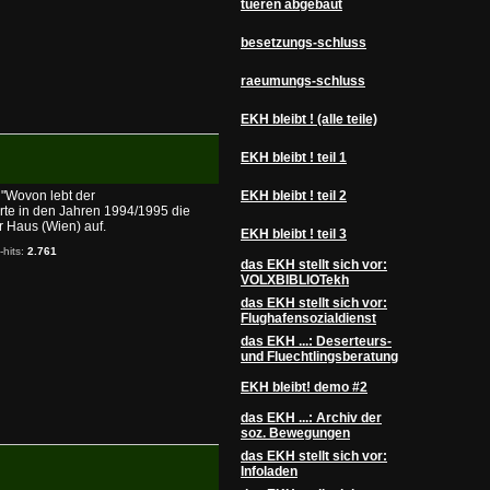
tueren abgebaut
besetzungs-schluss
raeumungs-schluss
EKH bleibt ! (alle teile)
EKH bleibt ! teil 1
 "Wovon lebt der
EKH bleibt ! teil 2
hrte in den Jahren 1994/1995 die
 Haus (Wien) auf.
EKH bleibt ! teil 3
-hits:
2.761
das EKH stellt sich vor:
VOLXBIBLIOTekh
das EKH stellt sich vor:
Flughafensozialdienst
das EKH ...: Deserteurs-
und Fluechtlingsberatung
EKH bleibt! demo #2
das EKH ...: Archiv der
soz. Bewegungen
das EKH stellt sich vor:
Infoladen