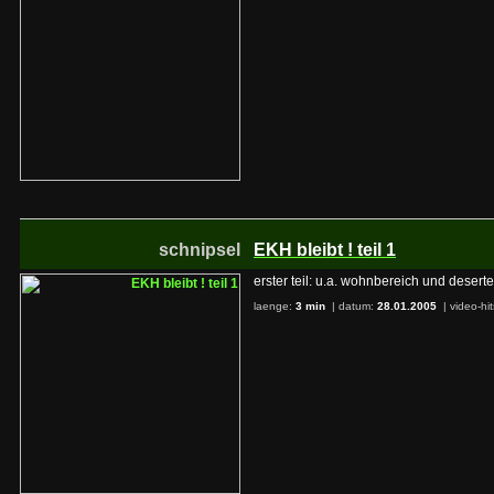
schnipsel
EKH bleibt ! teil 1
erster teil: u.a. wohnbereich und desert
laenge:
3 min
| datum:
28.01.2005
|
video-hi