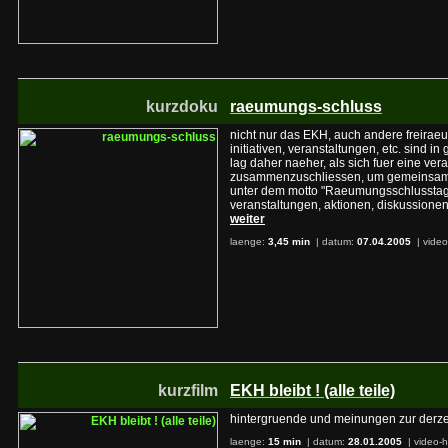
kurzdoku
raeumungs-schluss
nicht nur das EKH, auch andere freirae
initiativen, veranstaltungen, etc. sind in
lag daher naeher, als sich fuer eine ver
zusammenzuschliessen, um gemeinsam an 
unter dem motto "Raeumungsschlusstag
veranstaltungen, aktionen, diskussionen
weiter
laenge:
3,45 min
| datum:
07.04.2005
|
video
kurzfilm
EKH bleibt ! (alle teile)
hintergruende und meinungen zur derzei
laenge:
15 min
| datum:
28.01.2005
|
video-h