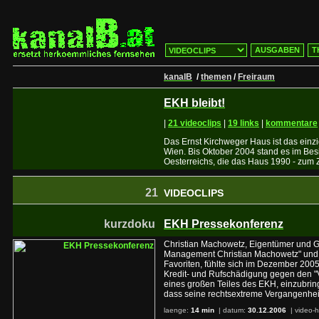
AUSGABEN
T
kanalB
/
themen
/
Freiraum
EKH bleibt!
|
21 videoclips
|
19 links
|
kommentare
Das Ernst Kirchweger Haus ist das einz
Wien. Bis Oktober 2004 stand es im Bes
Oesterreichs, die das Haus 1990 - zum Z
21
VIDEOCLIPS
kurzdoku
EKH Pressekonferenz
Christian Machowetz, Eigentümer und Ge
Management Christian Machowetz" und 
Favoriten, fühlte sich im Dezember 200
Kredit- und Rufschädigung gegen den "V
eines großen Teiles des EKH, einzubrin
dass seine rechtsextreme Vergangenhei
laenge:
14 min
| datum:
30.12.2006
|
video-h