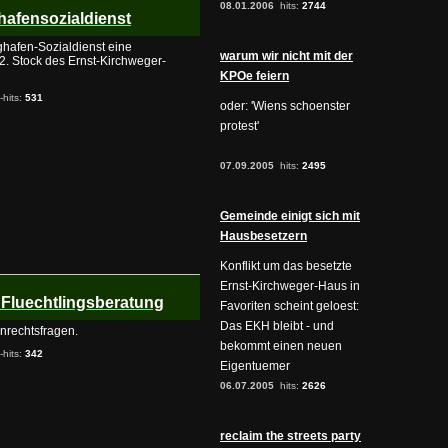
08.01.2006
hits:
2744
ghafensozialdienst
ughafen-Sozialdienst eine
warum wir nicht mit der
 2. Stock des Ernst-Kirchweger-
KPOe feiern
-hits:
531
oder: 'Wiens schoenster
protest'
07.09.2005
hits:
2495
Gemeinde einigt sich mit
Hausbesetzern
Konflikt um das besetzte
Ernst-Kirchweger-Haus in
d Fluechtlingsberatung
Favoriten scheint geloest:
Das EKH bleibt - und
nrechtsfragen.
bekommt einen neuen
-hits:
342
Eigentuemer
06.07.2005
hits:
2626
reclaim the streets party