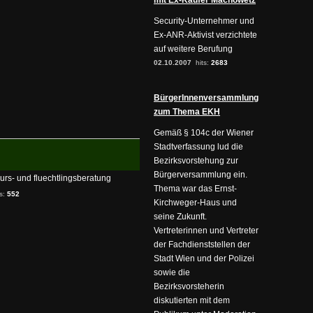
mit Ex-Käufer Machowetz
Security-Unternehmer und
Ex-ANR-Aktivist verzichtete
auf weitere Berufung
02.10.2007
hits:
2683
BürgerInnenversammlung
zum Thema EKH
Gemäß § 104c der Wiener
Stadtverfassung lud die
Bezirksvorstehung zur
Bürgerversammlung ein.
eurs- und fluechtlingsberatung
Thema war das Ernst-
ts:
552
Kirchweger-Haus und
seine Zukunft.
Vertreterinnen und Vertreter
der Fachdienststellen der
Stadt Wien und der Polizei
sowie die
Bezirksvorsteherin
diskutierten mit dem