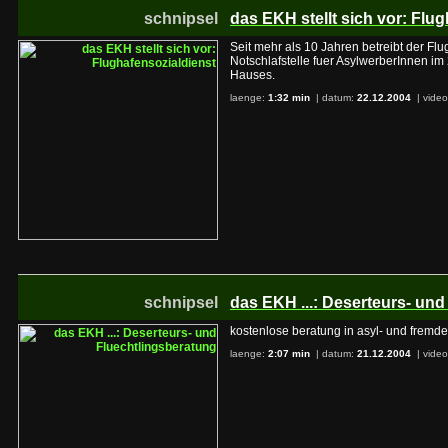
schnipsel
das EKH stellt sich vor: Flu
Seit mehr als 10 Jahren betreibt der Fl
Notschlafstelle fuer AsylwerberInnen im
Hauses.
laenge:
1:32 min
| datum:
22.12.2004
|
video
schnipsel
das EKH ...: Deserteurs- un
kostenlose beratung in asyl- und fremde
laenge:
2:07 min
| datum:
21.12.2004
|
video