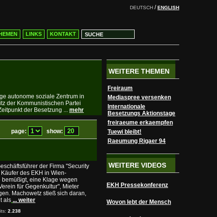
/
DEUTSCH
ENGLISH
HEMEN
LINKS
KONTAKT
WEITERE THEMEN
Freiraum
ige autonome soziale Zentrum in
Mediaspree versenken
itz der Kommunistischen Partei
Internationale
eitpunkt der Besetzung ...
mehr
Besetzungs Aktionstage
freiraeume erkaempfen
page:
show:
Tuewi bleibt!
Raeumung Rigaer 94
WEITERE VIDEOS
schäftsführer der Firma "Security
Käufer des EKH in Wien-
5 bemüßigt, eine Klage wegen
EKH Pressekonferenz
erein für Gegenkultur", Mieter
gen. Machowetz stieß sich daran,
t als
... weiter
Wovon lebt der Mensch
its:
2.238