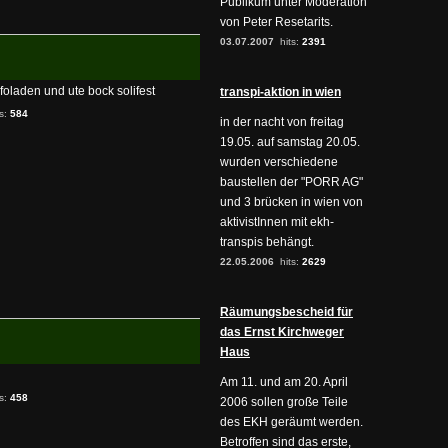
Publikum unter Moderation
von Peter Resetarits.
03.07.2007
hits:
2391
infoladen und ute bock solifest
transpi-aktion in wien
ts:
584
in der nacht von freitag
19.05. auf samstag 20.05.
wurden verschiedene
baustellen der "PORR AG"
und 3 brücken in wien von
aktivistInnen mit ekh-
transpis behängt.
22.05.2006
hits:
2629
Räumungsbescheid für
das Ernst Kirchweger
Haus
Am 11. und am 20. April
ts:
458
2006 sollen große Teile
des EKH geräumt werden.
Betroffen sind das erste,