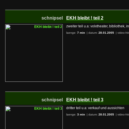
schnipsel
EKH bleibt ! teil 2
zweiter teil u.a: volxtheater, bibliothek, 
laenge:
7 min
| datum:
28.01.2005
|
video-hi
schnipsel
EKH bleibt ! teil 3
dritter teil u.a: verkauf und aussichten
laenge:
3 min
| datum:
28.01.2005
|
video-hi