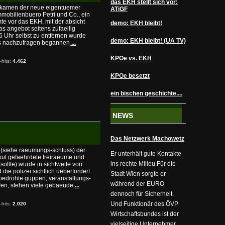
das EKH stellt sich vor:
r kamen der neue eigentuemer
ATiGF
mobilienbuero Petri und Co., ein
te vor das EKH, mit der absicht
demo: EKH bleibt!
das angebot seitens zufaellig
6 Uhr selbst zu entfernen wurde
demo: EKH bleibt! (UA TV)
s nachzufragen begannen
...
KPOe vs. EKH
-hits:
4.462
KPOe besetzt
ein bischen geschichte....
NEWS
Das Netzwerk Machowetz
 (siehe raeumungs-schluss) der
Er unterhält gute Kontakte
ut gefaehrdete freiraeume und
ins rechte Milieu.Für die
ollte) wurde in sichtweite von
die polizei sichtlich ueberfordert
Stadt Wien sorgte er
edrohte guppen, veranstaltungs-
während der EURO
fen, stehen viele gebaeude
...
dennoch für Sicherheit.
Und Funktionär des ÖVP
-hits:
2.020
Wirtschaftsbundes ist der
vielseitige Unternehmer