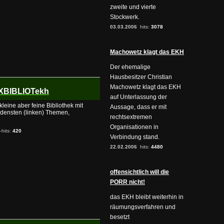
zweite und vierte
Stockwerk.
03.03.2006
hits:
3078
Machowetz klagt das EKH
Der ehemalige
Hausbesitzer Christian
Machowetz klagt das EKH
OLXBIBLIOTekh
auf Unterlassung der
leine aber feine Bibliothek mit
Aussage, dass er mit
densten (linken) Themen,
rechtsextremen
Organisationen in
-hits:
420
Verbindung stand.
22.02.2006
hits:
4480
offensichtlich will die
PORR nicht!
das EKH bleibt weiterhin in
räumungsverfahren und
besetzt