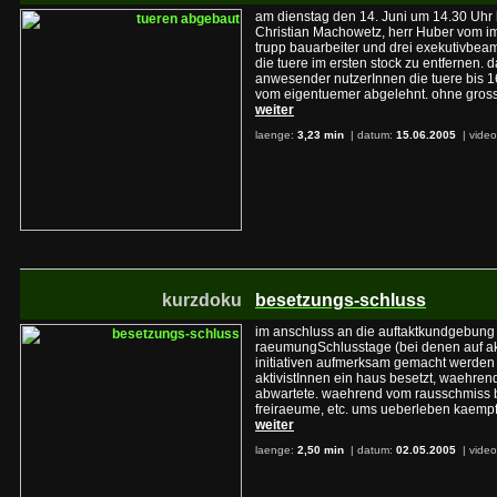
am dienstag den 14. Juni um 14.30 Uh
Christian Machowetz, herr Huber vom im
trupp bauarbeiter und drei exekutivbeam
die tuere im ersten stock zu entfernen. 
anwesender nutzerInnen die tuere bis 1
vom eigentuemer abgelehnt. ohne gros
weiter
laenge:
3,23 min
| datum:
15.06.2005
|
video
kurzdoku
besetzungs-schluss
im anschluss an die auftaktkundgebung
raeumungSchlusstage (bei denen auf ak
initiativen aufmerksam gemacht werden s
aktivistInnen ein haus besetzt, waehrend 
abwartete. waehrend vom rausschmiss b
freiraeume, etc. ums ueberleben kaemp
weiter
laenge:
2,50 min
| datum:
02.05.2005
|
video