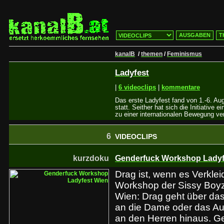
AUSGABEN
T
kanalB
/
themen
/
Feminismus
Ladyfest
|
6 videoclips
|
kommentare
Das erste Ladyfest fand von 1.-6. A
statt. Seither hat sich die Initiative e
zu einer internationalen Bewegung ver
6
VIDEOCLIPS
kurzdoku
Genderfuck Workshop Ladyf
Drag ist, wenn es Verklei
Workshop der Sissy Boy
Wien: Drag geht über das
an die Dame oder das Auf
an den Herren hinaus. G