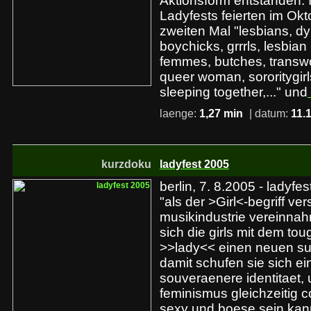
Aktionsform entstanden
Ladyfests feierten im Ok
zweiten Mal "lesbians, d
boychicks, grrrls, lesbia
femmes, butches, transw
queer woman, sororitygirl
sleeping together,..." und
laenge:
1,27 min
| datum:
11.
kurzdoku
ladyfest 2005
berlin, 7. 8.2005 - ladyfes
"als der >Girl<-begriff ve
musikindustrie vereinnah
sich die girls mit dem tou
>>lady<< einen neuen sub
damit schufen sie sich e
souveraenere identitaet,
feminismus gleichzeitig c
sexy und boese sein kan