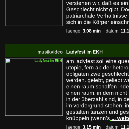
verstehen wir, daß es ein
Geschlecht nicht gibt. D
patriarchale Verhältniss
sich in die Körper einschr
laenge:
3,08 min
| datum:
11.
musikvideo
Ladyfest im EKH
am ladyfest soll eine que
utopie, fern ab der heter
obligaten zweigeschlechtl
werden. gelebt, geliebt w
einen raum schaffen inde
einen raum, in dem nicht 
in der überzahl sind, in 
im vordergrund stehen, 
gestalten tanzen und gese
knüppeln (wenn’s
... weit
laenge:
3,15 min
| datum:
11.