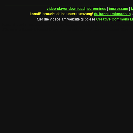
video-player download
|
screenings
|
impressum
|
k
kanalB braucht deine unterstuetzung!
du kannst mitmachen
,
fuer die videos am website gilt diese
Creative Commons L
kanalB trashfilmdatenbank videomagazin trash kurzfilme musikvideo
streaming kanal-b kanal-B canalb canalc canald bcanal ccanal dcanal