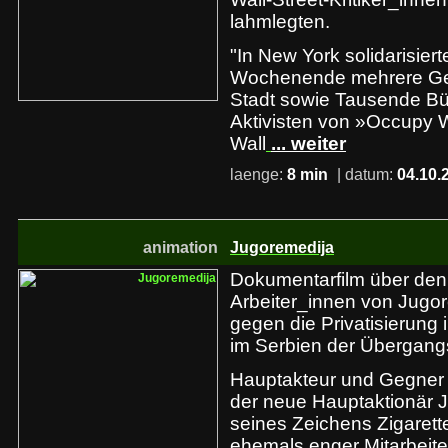
lahmlegten.
"In New York solidarisier
Wochenende mehrere Ge
Stadt sowie Tausende Bü
Aktivisten von »Occupy W
Wall
... weiter
laenge:
8 min
| datum:
04.10.
animation
Jugoremedija
Dokumentarfilm über de
Arbeiter_innen von Jugor
gegen die Privatisierung
im Serbien der Übergangs
Hauptakteur und Gegner d
der neue Hauptaktionär J
seines Zeichens Zigaret
ehemals enger Mitarbeit