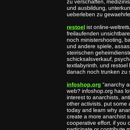
zu verschaffen, medizini
und ausbildung, unterkunf
ueberleben zu gewaehrlei
restoel
ist online-weltre
freilaufenden unsichtbar
noch ministershooting, b
und andere spiele, assass
steirischen geheimdienst
schicksalsverkauf, psyc
textlabyrinth. und restoe
danach noch trunken zu 
infoshop.org
"anarchy a
web? infoshop.org has lot
interest to anarchists, ant
other activists. put some 
today and learn why anarc
create a more anarchist so
cooperative effort. if you 
participate or contribute m