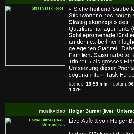
« Sicherheit und Sauberke
Stichwörter eines neuen
Strategiekonzept » des
Quartiersmanagements 
Schillepromenade für dies
an dem ex-berliner Flug
gelegenen Stadtteil. Da
Familien, Saisonarbeiter
Trinker » als grosses Hind
Umsetzung dieser Priorit
sogenannte « Task Forc
laenge:
13:53 min
| datum:
06
1.329
musikvideo
Holger Burner (live) : Unters
Live-Auftritt von Holger B
In dem Stück wird die fr