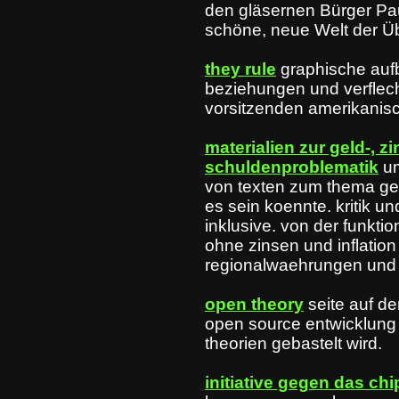
den gläsernen Bürger Pau
schöne, neue Welt der Üb
they rule
graphische auf
beziehungen und verflec
vorsitzenden amerikanis
materialien zur geld-, z
schuldenproblematik
u
von texten zum thema gel
es sein koennte. kritik u
inklusive. von der funkti
ohne zinsen und inflation
regionalwaehrungen und 
open theory
seite auf d
open source entwicklung 
theorien gebastelt wird.
initiative gegen das ch