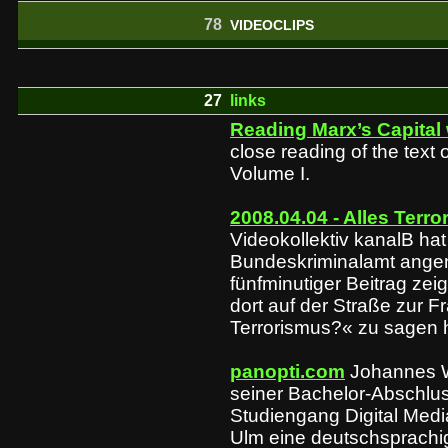
78
VIDEOCLIPS
27
links
Reading Marx’s Capital
close reading of the text 
Volume I.
2008.04.04 - Alles Terro
Videokollektiv kanalB ha
Bundeskriminalamt ange
fünfminutiger Beitrag ze
dort auf der Straße zur F
Terrorismus?« zu sagen 
panopti.com
Johannes 
seiner Bachelor-Abschlus
Studiengang Digital Med
Ulm eine deutschsprachi