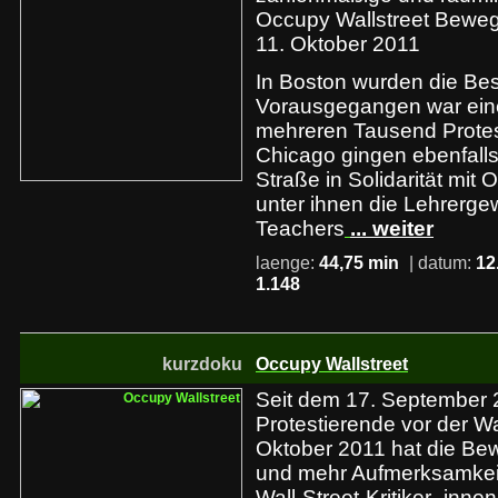
Occupy Wallstreet Beweg
11. Oktober 2011
In Boston wurden die Bes
Vorausgegangen war eine
mehreren Tausend Protes
Chicago gingen ebenfalls
Straße in Solidarität mit 
unter ihnen die Lehrerge
Teachers
... weiter
laenge:
44,75 min
| datum:
12
1.148
kurzdoku
Occupy Wallstreet
Seit dem 17. September
Protestierende vor der Wa
Oktober 2011 hat die Be
und mehr Aufmerksamkeit 
Wall-Street-Kritiker_inne