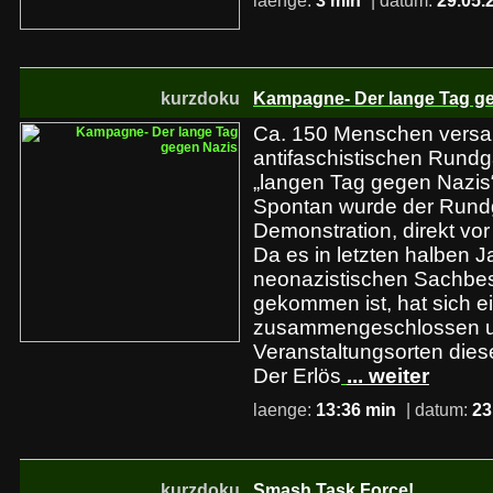
laenge:
3 min
| datum:
29.05.
kurzdoku
Kampagne- Der lange Tag g
Ca. 150 Menschen versa
antifaschistischen Rundg
„langen Tag gegen Nazis“
Spontan wurde der Rund
Demonstration, direkt vo
Da es in letzten halben J
neonazistischen Sachbe
gekommen ist, hat sich e
zusammengeschlossen u
Veranstaltungsorten diese
Der Erlös
... weiter
laenge:
13:36 min
| datum:
23
kurzdoku
Smash Task Force!