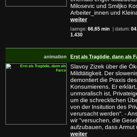
Milosevic und Smiljko Kost
Arbeiter_innen und Klein
weiter
laenge:
66,65 min
| datum:
04
1.430
animation
Erst als Tragödie, dann als F
Slavoy Zizek über die Ö
Mildtätigkeit. Der slowen
demontiert die Praxis de
Konsumierens. Er erklärt
unmoralisch ist, Private
um die schrecklichen Üb
von der Insitution des Pr
verursacht werden". - A
wir "versuchen, die Gesel
aufzubauen, dass Armut 
weiter