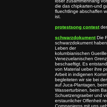
loser zusammenhang von
die das chipkarten-und g
fluechtlinge abschaffen wo
ist.
protestsong contest
de
schwarzdokument
Die 
schwarzdokument haben s
Leben der
kolumbianischen Guerill
Venezuelanischen Gren
beschaeftigt. Es entstan
von Material ueber ihre po
Arbeit in indigenen Kom
begleiteten wir sie bei der
auf Juca-Plantagen, beim
Wasserturbinen, beim Ba
Schuetzengraeber und vi
erstaunlicher Offenheit r
Companieros mit uns uebe