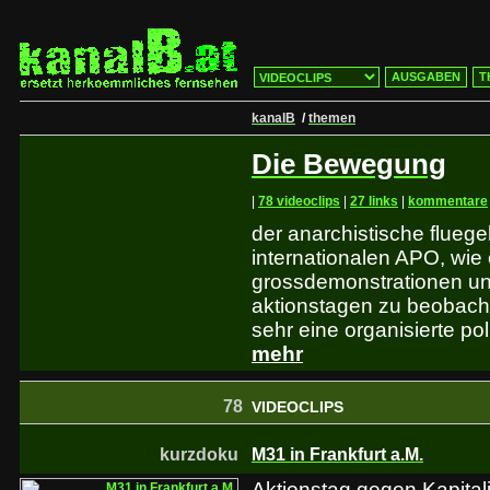
AUSGABEN
T
kanalB
/
themen
Die Bewegung
|
78 videoclips
|
27 links
|
kommentare
der anarchistische fluege
internationalen APO, wie 
grossdemonstrationen un
aktionstagen zu beobachte
sehr eine organisierte po
mehr
78
VIDEOCLIPS
kurzdoku
M31 in Frankfurt a.M.
Aktionstag gegen Kapita