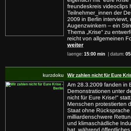
freundeskreis videoclips 
Teilnehmer_innen der D
2009 in Berlin interviewt
Augenzwinkern – ein St
Thema „Krise“ zu entwer
reicht von allgemeinen F
weiter
laenge:
15:00 min
| datum:
05
kurzdoku
Wir zahlen nicht für Eure Kris
Am 28.3.2009 fanden in B
Demonstrationen unter d
nicht für Eure Krise!" stat
Menschen protestierten 
Staat ohne Rücksprache 
milliardenschwere Rettu
und klimaschädliche Indu
hat, während öffentliche