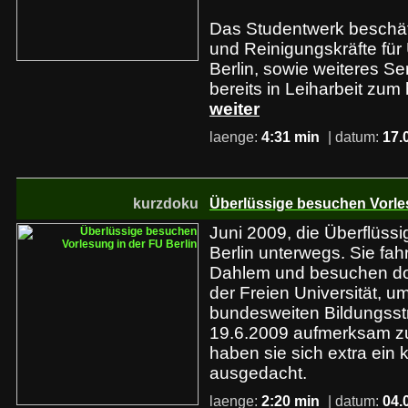
Das Studentwerk beschäf
und Reinigungskräfte für
Berlin, sowie weiteres Se
bereits in Leiharbeit zum
weiter
laenge:
4:31 min
| datum:
17.
kurzdoku
Überlüssige besuchen Vorles
Juni 2009, die Überflüssi
Berlin unterwegs. Sie fah
Dahlem und besuchen dor
der Freien Universität, u
bundesweiten Bildungsstr
19.6.2009 aufmerksam z
haben sie sich extra ein 
ausgedacht.
laenge:
2:20 min
| datum:
04.