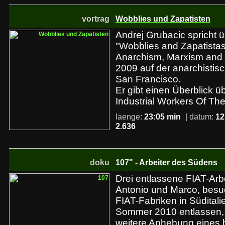
vortrag
Wobblies und Zapatisten
Andrej Grubacic spricht 
"Wobblies and Zapatista
Anarchism, Marxism and R
2009 auf der anarchisti
San Francisco.
Er gibt einen Überblick ü
Industrial Workers Of Th
laenge:
23:05 min
| datum:
12
2.636
doku
107" - Arbeiter des Südens
Drei entlassene FIAT-Arbe
Antonio und Marco, bes
FIAT-Fabriken in Süditali
Sommer 2010 entlassen, 
weitere Anhebung eines b