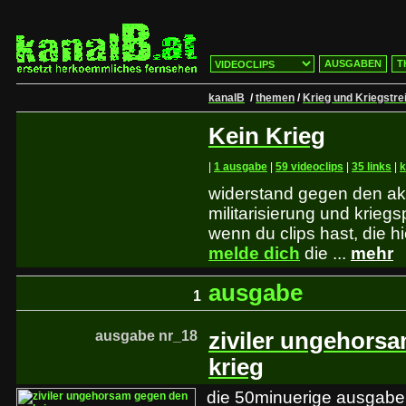
AUSGABEN
T
kanalB
/
themen
/
Krieg und Kriegstre
Kein Krieg
|
1 ausgabe
|
59 videoclips
|
35 links
|
widerstand gegen den akt
militarisierung und kriegs
wenn du clips hast, die 
melde dich
die ...
mehr
ausgabe
1
ausgabe nr_18
ziviler ungehors
krieg
die 50minuerige ausgabe