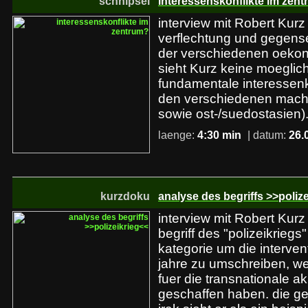
schnipsel
interessenskonflikte im zen
interview mit Robert Kurz
verflechtung und gegense
der verschiedenen oeko
sieht Kurz keine moeglich
fundamentale interessenk
den verschiedenen mach
sowie ost-/suedostasien)
laenge:
4:30 min
| datum:
26.
kurzdoku
analyse des begriffs >>poliz
interview mit Robert Kurz
begriff des "polizeikriegs"
kategorie um die interven
jahre zu umschreiben, w
fuer die transnationale a
geschaffen haben. die g