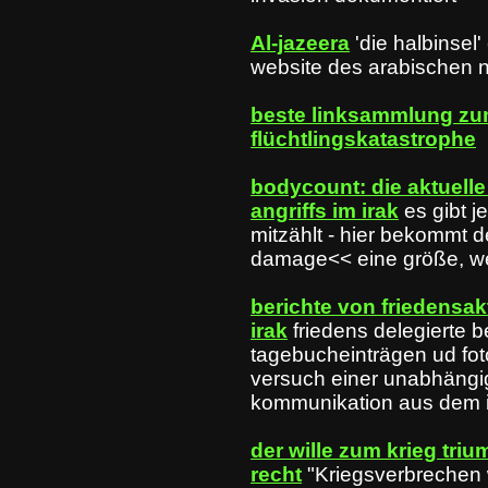
Al-jazeera
'die halbinsel
website des arabischen 
beste linksammlung zum
flüchtlingskatastrophe
bodycount: die aktuelle
angriffs im irak
es gibt j
mitzählt - hier bekommt d
damage<< eine größe, we
berichte von friedensak
irak
friedens delegierte b
tagebucheinträgen ud fot
versuch einer unabhängig
kommunikation aus dem i
der wille zum krieg tri
recht
"Kriegsverbrechen 