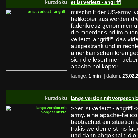
kurzdoku
er ist verletzt - angriff!
mitschnitt der US-army.
helikopter aus werden drei
fadenkreuz genommen un
die moerder sind im o-ton
verletzt. angriff!". das v
ausgestrahlt und in rech
amerikanischen foren gepo
sich die leserInnen ueber 
apache helikopter.
laenge:
1 min
| datum:
23.02.
kurzdoku
lange version mit vorgeschi
>>er ist verletzt - angriff
army. eine apache-helico
beobachtet ein situation 
Irakis werden erst ins 
und dann abgeknallt. die