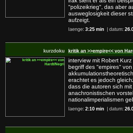
irak sieht er als ein beisp
"polizeikrieg", das aber a
ausweglosigkeit dieser s
aufzeigt.
laenge:
3:25 min
| datum:
26.
kurzdoku
kritik an >>empire<< von Har
interview mit Robert Kurz -
begriff des "empires" von
akkumulationstheoretisch
erachtet es jedoch gleichze
dass die autoren sich mit
anachronistischen vorste
nationalimperialismen ge
laenge:
2:10 min
| datum:
26.