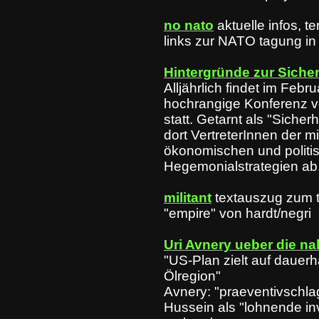
no nato
aktuelle infos, 
links zur NATO tagung i
Hintergründe zur Siche
Alljährlich findet im Feb
hochrangige Konferenz v
statt. Getarnt als "Siche
dort VertreterInnen der mi
ökonomischen und politis
Hegemonialstrategien ab
militant
textauszug zum 
"empire" von hardt/negri
Uri Avnery ueber die na
"US-Plan zielt auf dauerh
Ölregion"
Avnery: "praeventivsch
Hussein als "lohnende in