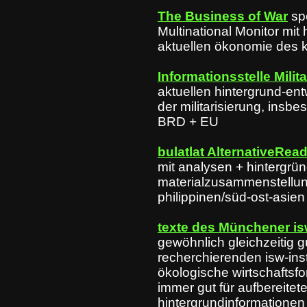
The Business of War
sp
Multinational Monitor mit
aktuellen ökonomie des 
Informationsstelle Milit
aktuellen hintergrund-en
der militarisierung, insbe
BRD + EU
bulatlat AlternativeRea
mit analysen + hintergrü
materialzusammenstellun
philippinen/süd-ost-asien
texte des Münchener isw
gewöhnlich gleichzeitig g
recherchierenden isw-insti
ökologische wirtschaftsf
immer gut für aufbereitet
hintergrundinformationen