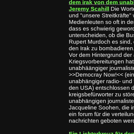
dem irak von dem unab
Jeremy Scahill
Die Worte
und "unsere Streitkräfte
Medienleuten so oft in
dass es schwierig geword
unterscheiden, ob die B
Rupert Murdoch es sind, 
den Irak zu bombadieren
Vor dem Hintergrund der 
Kriegsvorbereitungen hat
unabhäängiger journalis
>>Democray Now!<< (ein 
unabhängiger radio- und f
den USA) entschlossen d
kreigsbefürworter zu stör
unabhängigen journaliste
Jacqueline Soohen, die im 
ein forum für die verteil
nachrichten geboten wer
Ein Lichterkreuz für de