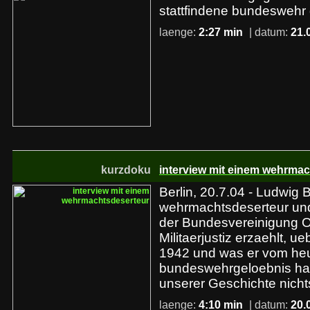
stattfindene bundeswehr g
laenge:
2:27 min
| datum:
21.
kurzdoku
interview mit einem wehrma
Berlin, 20.7.04 - Ludwig
wehrmachtsdeserteur un
der Bundesvereinigung O
Militaerjustiz erzaehlt, u
1942 und was er vom he
bundeswehrgeloebnis hae
unserer Geschichte nichts
laenge:
4:10 min
| datum:
20.