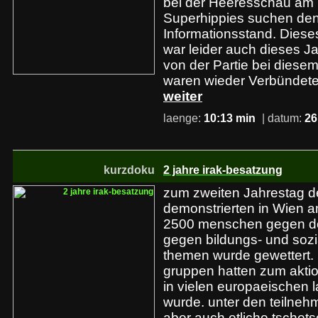
bei der Heeresschau am 
Superhippies suchen den 
Informationsstand. Diese
war leider auch dieses Jah
von der Partie bei diese
waren wieder Verbündete,
weiter
laenge:
10:13 min
| datum:
26
kurzdoku
2 jahre irak-besatzung
zum zweiten Jahrestag de
demonstrierten in Wien a
2500 menschen gegen de
gegen bildungs- und soz
themen wurde gewettert. 
gruppen hatten zum aktio
in vielen europaeischen
wurde. unter den teilneh
aber auch etliche tschet