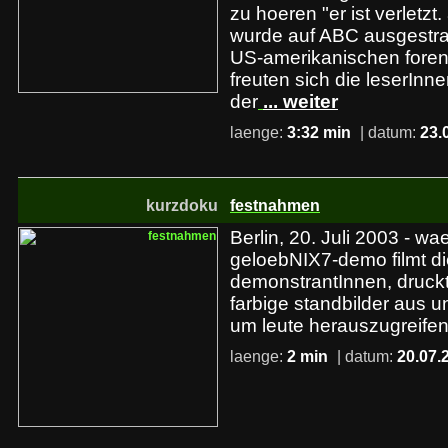
zu hoeren "er ist verletzt.
wurde auf ABC ausgestrah
US-amerikanischen foren 
freuten sich die leserInne
der
... weiter
laenge:
3:32 min
| datum:
23.
kurzdoku
festnahmen
Berlin, 20. Juli 2003 - w
geloebNIX7-demo filmt die
demonstrantInnen, druckt 
farbige standbilder aus 
um leute herauszugreife
laenge:
2 min
| datum:
20.07.