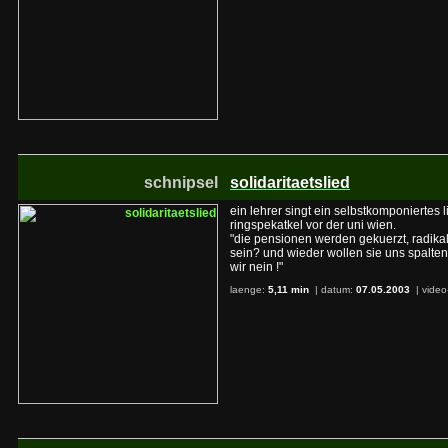
schnipsel
solidaritaetslied
ein lehrer singt ein selbstkomponiertes l
ringspekatkel vor der uni wien.
"die pensionen werden gekuerzt, radikal,
sein? und wieder wollen sie uns spalte
wir nein !"
laenge:
5,11 min
| datum:
07.05.2003
|
video