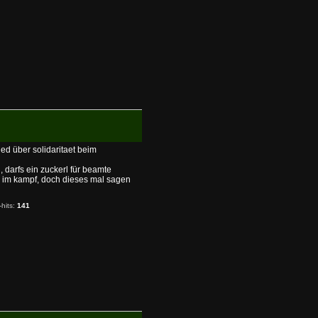
ied über solidaritaet beim
 darfs ein zuckerl für beamte
n im kampf, doch dieses mal sagen
-hits:
141