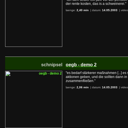
der rente kosten, das is a schweinerei."
laenge:
2,40 min
| datum:
14.05.2003
|
video
schnipsel
oegb - demo 2
"es bedarf stärkerer maßnahmen [...] es
aktionen geben, und die sollten dann in 
zusammenfließen."
laenge:
2,06 min
| datum:
14.05.2003
|
video