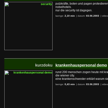
putzkräfte, boten und pagen protestier
nobelhotels.
nur die security ist dagegen.
laenge:
2,10 min
| datum:
03.06.2003
|
video
kurzdoku
krankenhauspersonal demo
rund 200 menschen zogen heute mit kra
die wiener city.
eine krankenschwester erklärt warum sie
laenge:
0,43 min
| datum:
03.06.2003
|
video