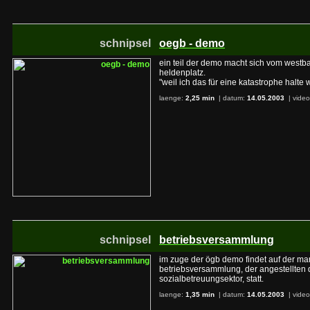
schnipsel
oegb - demo
ein teil der demo macht sich vom west
heldenplatz.
"weil ich das für eine katastrophe halte 
laenge:
2,25 min
| datum:
14.05.2003
|
video
schnipsel
betriebsversammlung
im zuge der ögb demo findet auf der mari
betriebsversammlung, der angestellten 
sozialbetreuungsektor, statt.
laenge:
1,35 min
| datum:
14.05.2003
|
video