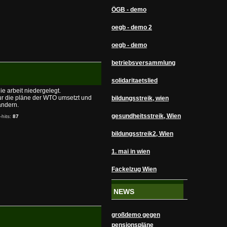
ÖGB - demo
oegb - demo 2
oegb - demo
betriebsversammlung
solidaritaetslied
e arbeit niedergelegt.
 nur die pläne der WTO umsetzt und
bildungsstreik, wien
rändern.
gesundheitsstreik, Wien
-hits:
87
bildungsstreik2, Wien
1. mai in wien
Fackelzug Wien
NEWS
großdemo gegen
pensionspläne