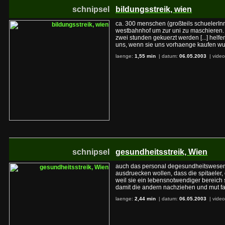
schnipsel
bildungsstreik, wien
ca. 300 menschen (großteils schuelerI
westbahnhof um zur uni zu maschieren. "
zwei stunden gekuerzt werden [...] helfe
uns, wenn sie uns vorhaenge kaufen wue
laenge:
1,55 min
| datum:
06.05.2003
|
video
schnipsel
gesundheitsstreik, Wien
auch das personal degesundheitswesens s
ausdruecken wollen, dass die spitaeler, d
weil sie ein lebensnotwendiger bereich si
damit die andern nachziehen und mut fa
laenge:
2,44 min
| datum:
06.05.2003
|
video