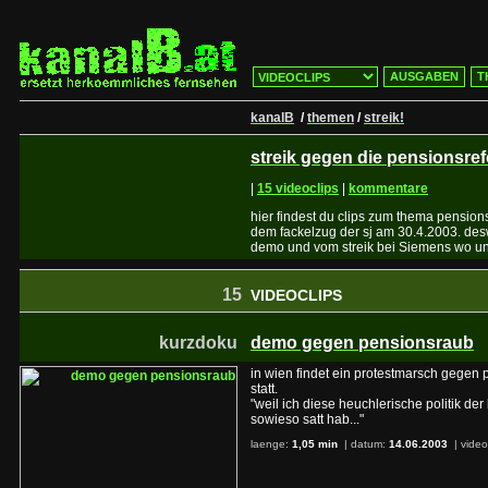
AUSGABEN
T
kanalB
/
themen
/
streik!
streik gegen die pensionsre
|
15 videoclips
|
kommentare
hier findest du clips zum thema pension
dem fackelzug der sj am 30.4.2003. des
demo und vom streik bei Siemens wo uns 
15
VIDEOCLIPS
kurzdoku
demo gegen pensionsraub
in wien findet ein protestmarsch gegen
statt.
"weil ich diese heuchlerische politik de
sowieso satt hab..."
laenge:
1,05 min
| datum:
14.06.2003
|
video