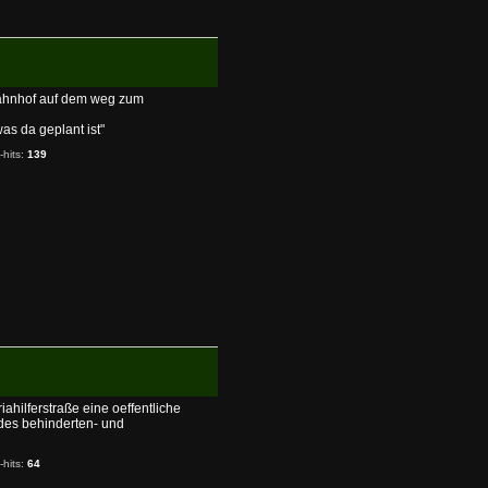
bahnhof auf dem weg zum
was da geplant ist"
-hits:
139
ahilferstraße eine oeffentliche
des behinderten- und
-hits:
64