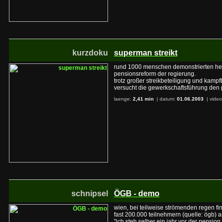
kurzdoku
superman streikt
rund 1000 menschen demonstrierten heu
pensionsreform der regierung.
trotz großer streikbeteiligung und kampf
versucht die gewerkschaftsführung den p
laenge:
2,41 min
| datum:
01.06.2003
|
video
schnipsel
ÖGB - demo
wien, bei teilweise strömenden regen f
fast 200.000 teilnehmern (quelle: ögb) a
"ich steh selber ein jahr vor der pensio