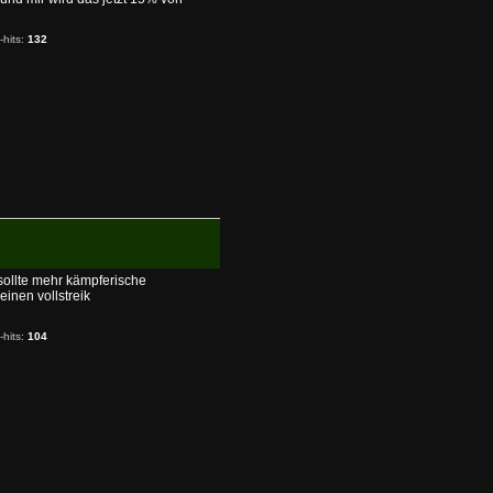
-hits:
132
 sollte mehr kämpferische
einen vollstreik
-hits:
104