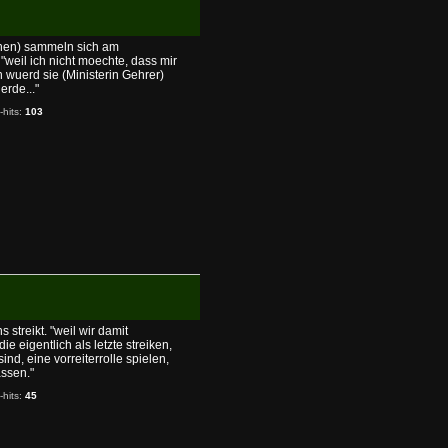
nnen) sammeln sich am
weil ich nicht moechte, dass mir
n wuerd sie (Ministerin Gehrer)
rde..."
-hits:
103
treikt. "weil wir damit
ie eigentlich als letzte streiken,
nd, eine vorreiterrolle spielen,
ssen."
-hits:
45