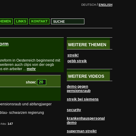
/
DEUTSCH
ENGLISH
HEMEN
LINKS
KONTAKT
form
WEITERE THEMEN
streik!
sreform in Oesterreich beginnend mit
oebb streik
weiteren auch clips von der oegb
ein arbeiter ...
mehr
WEITERE VIDEOS
show:
demo gegen
pensionsraub
streik bei siemens
 pensionsraub und abfangjaeger
security
r blau- schwarzen regierung
krankenhauspersonal
demo
-hits:
147
superman streikt