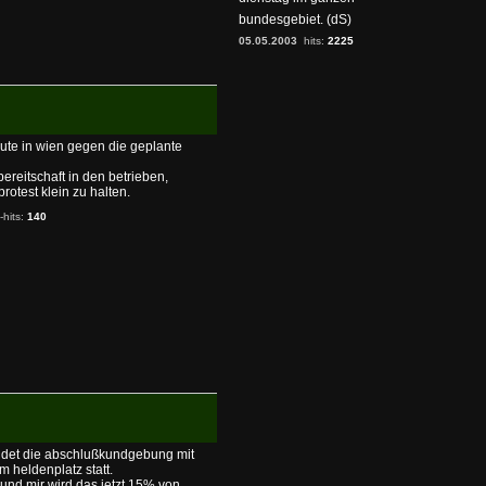
bundesgebiet. (dS)
05.05.2003
hits:
2225
te in wien gegen die geplante
bereitschaft in den betrieben,
rotest klein zu halten.
-hits:
140
indet die abschlußkundgebung mit
m heldenplatz statt.
n und mir wird das jetzt 15% von