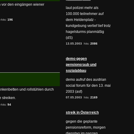
en vor den eingängen wiener
laut polizei mehr als
100.000 teilnehmer auf
dem Heldenplatz -
-hits:
196
kundgebung verlief lief trotz
hagelsturms planmäßig
(dS)
13.05.2003
hits:
2086
demo gegen
pensionsraub und
sozialabbau
demo aufruf des austrian
social forum für den 13. mai
nkenbetten und rollstühlen durch
2003 (asf)
 streiken.
07.05.2003
hits:
2169
-hits:
94
streik in Österreich
gegen die geplante
pensionsreform, morgen
dienstag im ganzen