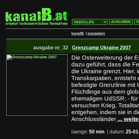
AUSGABEN
T
kanalB
/
ausgaben
ausgabe nr_32
Grenzcamp Ukraine 2007
Die Osterweiterung der 
dazu geführt, dass die 
die Ukraine grenzt. Hier, 
Transkarpatien, entsteht e
befestigte Grenzlinie mit 
Flüchtlinge aus dem glo
ehemaligen UdSSR; - für 
versuchen Krieg, Totalit
entgehen, indem sie in d
Anschlussländer
... weite
laenge:
50 min
| datum:
25-01