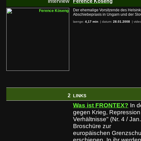
interview
Ference Köseng
Der ehemalige Vorsitzende des Helsink
Abschiebepraxis in Ungarn und der Slo
laenge:
4,17 min
| datum:
28.01.2008
|
video
2
LINKS
Was ist FRONTEX?
In d
gegen Krieg, Repression
Verhältnisse" (Nr. 4 / Jan
Broschüre zur
europäischen Grenzsch
erschienen. In ihr werden