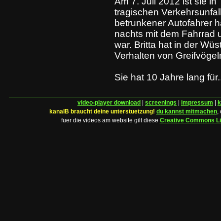
Am 7. Juli 2012 ist sie i
tragischen Verkehrsunfall
betrunkener Autofahrer ha
nachts mit dem Fahrrad
war. Britta hat in der Wü
Verhalten von Greifvögeln
Sie hat 10 Jahre lang für..
video-player download
|
screenings
|
impressum
|
k
kanalB braucht deine unterstuetzung!
du kannst mitmachen
,
fuer die videos am website gilt diese
Creative Commons L