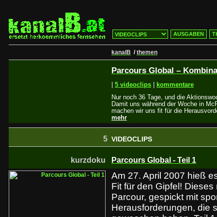
AUSGABEN
T
kanalB
/
themen
Parcours Global – Kombin
|
5 videoclips
|
kommentare
Nur noch 36 Tage, und die Aktionswoc
Damit uns während der Woche in McP
machen wir uns fit für die Herausvorde
mehr
5
VIDEOCLIPS
kurzdoku
Parcours Global - Teil 1
Am 27. April 2007 hieß es
Fit für den Gipfel! Diese
Parcour, gespickt mit spor
Herausforderungen, die s