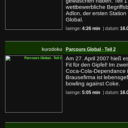
gewaschen haben. Teil 1 
wettbewerbliche Begriffs
Adlon, der ersten Statio
Global.
laenge:
4:26 min
| datum:
16.
kurzdoku
Parcours Global - Teil 2
Am 27. April 2007 hieß es
Fit für den Gipfel! Im zwei
Coca-Cola-Dependance in
Brausefirma ist lebensgef
bowling against Coke.
laenge:
5:05 min
| datum:
16.