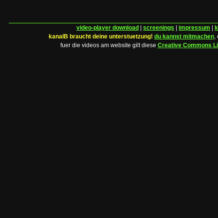
video-player download
|
screenings
|
impressum
|
k
kanalB braucht deine unterstuetzung!
du kannst mitmachen
,
fuer die videos am website gilt diese
Creative Commons L
kanalB trashfilmdatenbank videomagazin trash kurzfilme musikvideo
streaming kanal-b kanal-B canalb canalc canald bcanal ccanal dcanal