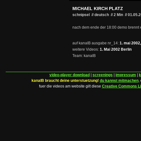
MICHAEL KIRCH PLATZ
schnipsel // deutsch
//
2 Min
//
01.05.
nach dem ende der 18:00 demo brennt e
auf kanalB ausgabe nr_14:
1. mai 2002,
weitere Videos:
1. Mai 2002 Berlin
Team: kanalB
video-player download
|
screenings
|
impressum
|
k
kanalB braucht deine unterstuetzung!
du kannst mitmachen
,
fuer die videos am website gilt diese
Creative Commons L