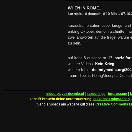
WHEN IN ROME...
kurzdoku // deutsch
//
10 Min
//
07.10
kurzdokumentation ueber kriegs- und
anfang Oktober. demomitschnitte, in
zwei antworten auf die frage, warum es
zu sein.
auf kanalB ausgabe nr_17:
sozialfo
weitere Videos:
Kein Krieg
weitere Infos:
de.indymedia.org/200
Team: Tobias Hering/Josepha Conrad
video-player download
|
screenings
|
impressum
|
k
kanalB braucht deine unterstuetzung!
du kannst mitmachen
,
fuer die videos am website gilt diese
Creative Commons L