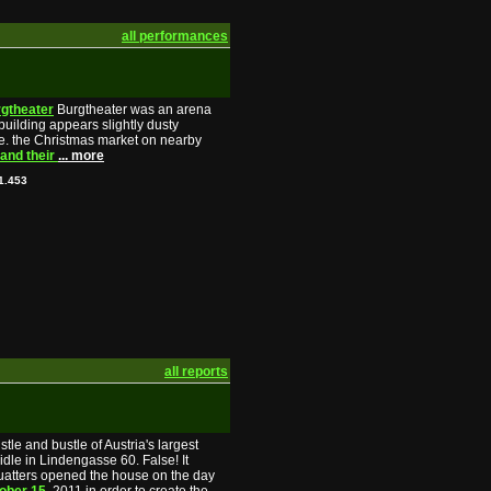
all performances
gtheater
Burgtheater was an arena
building appears slightly dusty
.e. the Christmas market on nearby
and their
... more
1.453
all reports
tle and bustle of Austria's largest
dle in Lindengasse 60. False! It
quatters opened the house on the day