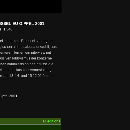
SSEL EU GIPFEL 2001
s: 1.540
el in Laeken, Bruessel. zu beginn
gischen airline sabena erzaehlt, aus
erlieren. ferner: ein interview mit
assiven lobbyismus der konzerne
chen kommissision beeinflusst. die
bei einer diskussionsveranstaltung
er. am 13. 14. und 15.12.01 finden
ipfel 2001
all editions