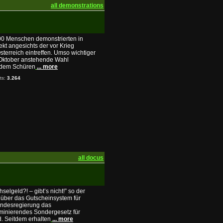
all demonstrations
00 Menschen demonstrierten in
kt angesichts der vor Krieg
sterreich eintreffen. Umso wichtiger
. Oktober anstehende Wahl
d dem Schüren
... more
its:
3.264
all docus
hselgeld?! – gibt’s nicht!” so der
 über das Gutscheinsystem für
undesregierung das
iminierendes Sondergesetz für
. Seitdem erhalten
... more