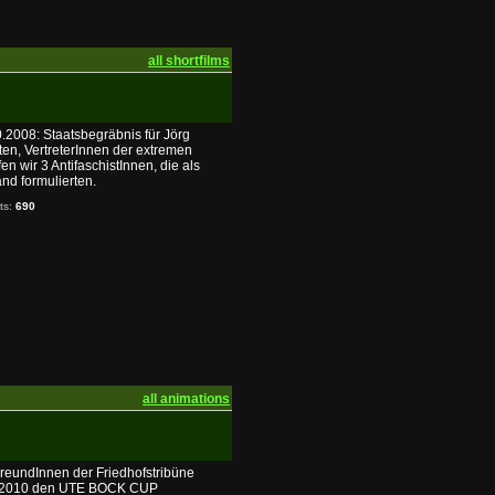
all shortfilms
0.2008: Staatsbegräbnis für Jörg
en, VertreterInnen der extremen
en wir 3 AntifaschistInnen, die als
nd formulierten.
its:
690
all animations
FreundInnen der Friedhofstribüne
h 2010 den UTE BOCK CUP