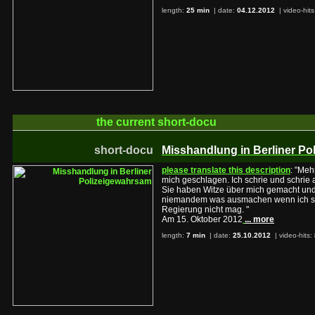
length:
25 min
| date:
04.12.2012
|
video-hit
the current
short-docu
short-docu
Misshandlung in Berliner P
please translate this description
: "Meh
mich geschlagen. Ich schrie und schrie
Sie haben Witze über mich gemacht und 
niemandem was ausmachen wenn ich st
Regierung nicht mag. "
Am 15. Oktober 2012
... more
length:
7 min
| date:
25.10.2012
|
video-hits: