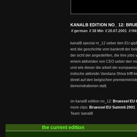
KANALB EDITION NO_ 12: BRUE
// german
//
38 Min
//
20.07.2001
//
Hit
kanalB spezial nr_12 ueber den EU-gipf
wrd die geschichte vom bankrott der bel
der sicht der angestellten, die ihre jobs v
einem aktiviisten von CEO ueber den m
und wie dieser die arbeit der europaeis
indische aktivistin Vandana Shiva trifft 
direkt auf den belgischen premierminist
demonstrationen statt.
on kanalB edition no_12:
Bruessel EU G
more clips:
Bruessel EU Summit 2001
Team: kanalB
the current
edition