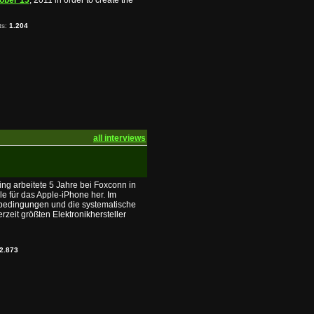
ober 15
, 2011 in order to create the
ts:
1.204
all interviews
Xing arbeitete 5 Jahre bei Foxconn in
le für das Apple-iPhone her. Im
itsbedingungen und die systematische
rzeit größten Elektronikhersteller
2.873