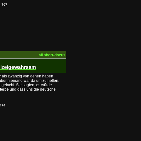
s:
707
all short-docus
olizeigewahrsam
r als zwanzig von denen haben
 aber niemand war da um zu helfen.
gelacht. Sie sagten, es würde
erbe und dass uns die deutsche
876