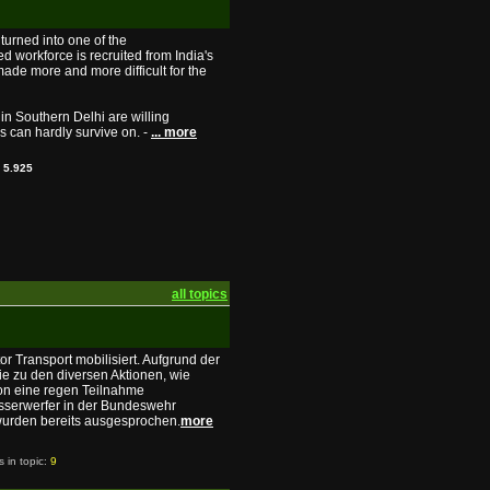
 turned into one of the
ed workforce is recruited from India's
made more and more difficult for the
 in Southern Delhi are willing
es can hardly survive on. -
... more
:
5.925
all topics
 Transport mobilisiert. Aufgrund der
ie zu den diversen Aktionen, wie
 von eine regen Teilnahme
asserwerfer in der Bundeswehr
wurden bereits ausgesprochen.
more
s in topic:
9