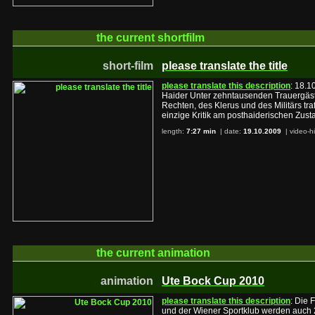
the current
shortfilm
short-film
please translate the title
please translate this description
: 18.1
Haider Unter zehntausenden Trauergäst
Rechten, des Klerus und des Militärs traf
einzige Kritik am posthaiderischen Zusta
length:
7:27 min
| date:
19.10.2009
|
video-h
the current
animation
animation
Ute Bock Cup 2010
please translate this description
: Die 
und der Wiener Sportklub werden auc