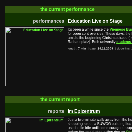
the current
performance
performances
Education Live on Stage
It's been a while since the
Viennese Bur
for open controversies. These days, the 
amidst the beginning Christmas trade (i
Rathausplatz). Both university
students 
length:
7 min
| date:
14.11.2009
|
video-hits:
the current
report
reports
Im Epizentrum
Just a two-minute walk away from the hus
shopping street, a BUWOG building lies i
used to lie idle until some curageous s