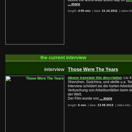
before the world-wide action day on
Oct
... more
length:
4:55 min
| date:
21.10.2011
|
video-hi
the current
interview
interview
Those Were The Years
please translate this description
: Liu 
Shenzhen, Südchina, und stellte u.a. Tei
Interview schildert sie die harten Arbe
Vertuschung von Arbeitsunfällen beim de
der Welt.
Der Film wurde von
... more
length:
6 min
| date:
13.08.2013
|
video-hits: