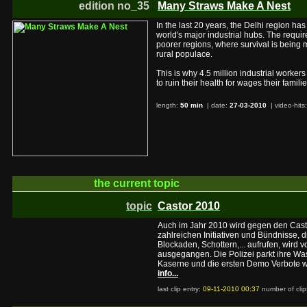
edition no_35
Many Straws Make A Nest
In the last 20 years, the Delhi region has
world's major industrial hubs. The requir
poorer regions, where survival is being 
rural populace.
This is why 4.5 million industrial workers
to ruin their health for wages their famili
length:
50 min
| date:
27-03-2010
|
video-hits
the current
topic
topic
Castor 2010
Auch im Jahr 2010 wird gegen den Castor
zahlreichen Initiativen und Bündnisse, d
Blockaden, Schottern,... aufrufen, wird
ausgegangen. Die Polizei parkt ihre W
Kaserne und die ersten Demo Verbote 
info...
last clip entry:
09-11-2010 00:37
number of clip