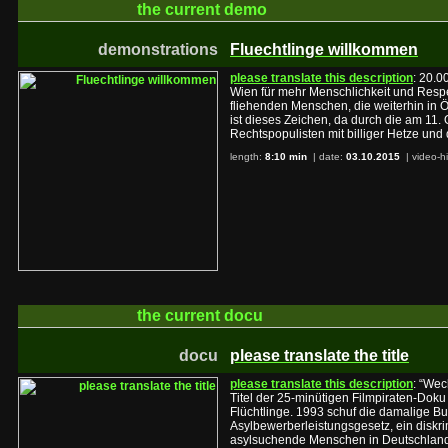
the current
demo
demonstrations
Fluechtlinge willkommen
please translate this description
: 20.0
Wien für mehr Menschlichkeit und Respe
fliehenden Menschen, die weiterhin in Ö
ist dieses Zeichen, da durch die am 11
Rechtspopulisten mit billiger Hetze un
length:
8:10 min
| date:
03.10.2015
|
video-h
the current
docu
docu
please translate the title
please translate this description
: “Wec
Titel der 25-minütigen Filmpiraten-Doku
Flüchtlinge. 1993 schuf die damalige B
Asylbewerberleistungsgesetz, ein diskr
asylsuchende Menschen in Deutschland