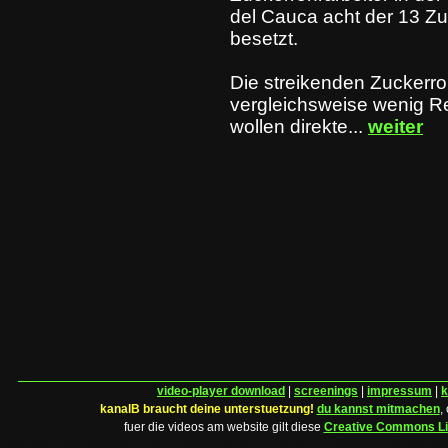
del Cauca acht der 13 Z
besetzt.
Die streikenden Zuckerroh
vergleichsweise wenig Re
wollen direkte...
weiter
video-player download
|
screenings
|
impressum
|
k
kanalB braucht deine unterstuetzung!
du kannst mitmachen
,
fuer die videos am website gilt diese
Creative Commons L
kanalB trashfilmdatenbank videomagazin trash kurzfilme musikvideo