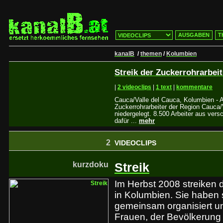
AUSGABEN
T
kanalB
/
themen
/
Kolumbien
Streik der Zuckerrohrarbeit
|
2 videoclips
|
1 text
|
kommentare
Cauca/Valle del Cauca, Kolumbien -
Zuckerrohrarbeiter der Region Cauca/V
niedergelegt. 8.500 Arbeiter aus ver
dafür ...
mehr
2
VIDEOCLIPS
kurzdoku
Streik
Im Herbst 2008 streiken d
in Kolumbien. Sie haben
gemeinsam organisiert u
Frauen, der Bevölkerung