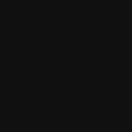
streaming kanal-b kanal-B canalb canalc canald bcanal ccanal dcanal