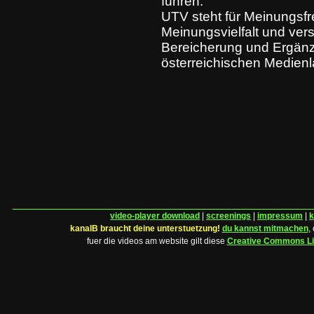
führen.
UTV steht für Meinungsfr
Meinungsvielfalt und vers
Bereicherung und Ergän
österreichischen Medienl
video-player download
|
screenings
|
impressum
|
k
kanalB braucht deine unterstuetzung!
du kannst mitmachen
,
fuer die videos am website gilt diese
Creative Commons L
kanalB trashfilmdatenbank videomagazin trash kurzfilme musikvideo
streaming kanal-b kanal-B canalb canalc canald bcanal ccanal dcanal