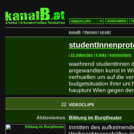
AUSGABEN
T
kanalB
/
themen
/
streik!
studentInnenprot
|
22 videoclips
|
6 links
|
kommentare
waehrend studentInnen de
angewandten kunst in W
verhuellen um auf die ve
budgetsituation ihrer uni
hauptuni Wien gegen den
22
VIDEOCLIPS
Aktionismus
Bildung im Burgtheater
Inmitten des aufkeimend
Weihnachtsgeschäftes (n