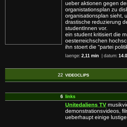
ueber aktionen gegen d
organistationsplan zu dis
organisationsplan sieht, 
drastische reduzierung d
studentInnen vor.
ein student kritisiert die
oesterreichschen hochsc
ihn stoert die "partei politi
laenge:
2,11 min
| datum:
14.
22
VIDEOCLIPS
6
links
Unitedaliens TV
musikvi
demonstrationsvideos, fi
ueberhaupt einige lustige