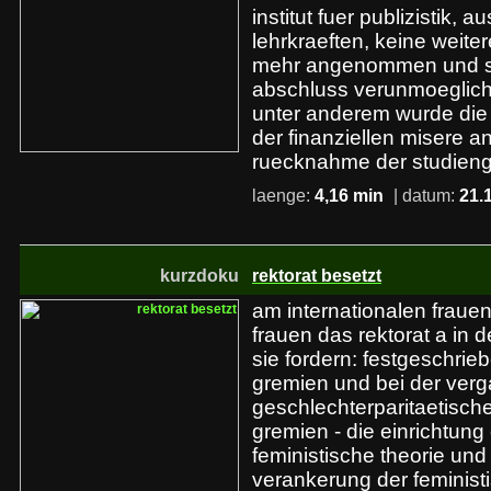
institut fuer publizistik, 
lehrkraeften, keine weite
mehr angenommen und so
abschluss verunmoeglich
unter anderem wurde die 
der finanziellen misere a
ruecknahme der studien
laenge:
4,16 min
| datum:
21.
kurzdoku
rektorat besetzt
am internationalen fraue
frauen das rektorat a in d
sie fordern: festgeschrie
gremien und bei der verga
geschlechterparitaetisc
gremien - die einrichtung 
feministische theorie und
verankerung der feminist