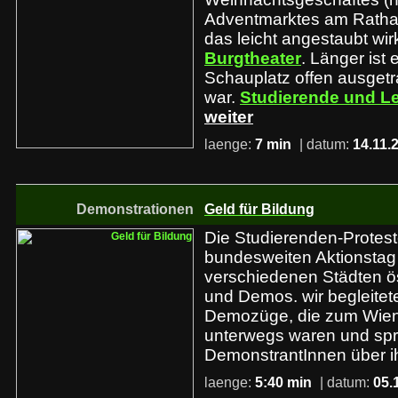
Adventmarktes am Rathaus
das leicht angestaubt wi
Burgtheater
. Länger ist 
Schauplatz offen ausget
war.
Studierende und L
weiter
laenge:
7 min
| datum:
14.11.
Demonstrationen
Geld für Bildung
Die Studierenden-Protes
bundesweiten Aktionstag
verschiedenen Städten ös
und Demos. wir begleitet
Demozüge, die zum Wiene
unterwegs waren und spr
DemonstrantInnen über ih
laenge:
5:40 min
| datum:
05.