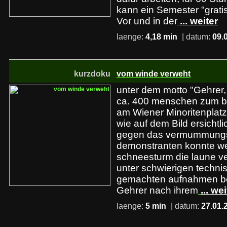
kann ein Semester "gratis
Vor und in der
... weiter
laenge:
4,18 min
| datum:
09.
kurzdoku
vom winde verweht
unter dem motto "Gehrer, 
ca. 400 menschen zum bi
am Wiener Minoritenplatz. 
wie auf dem Bild ersichtl
gegen das vermummungs
demonstranten konnte we
schneesturm die laune ve
unter schwierigen techn
gemachten aufnahmen be
Gehrer nach ihrem
... we
laenge:
5 min
| datum:
27.01.