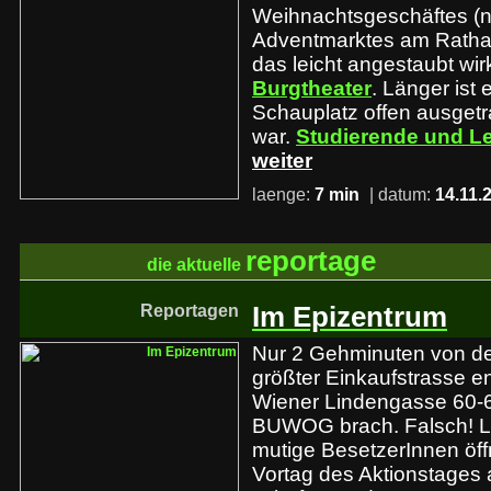
Weihnachtsgeschäftes (n
Adventmarktes am Rathaus
das leicht angestaubt wi
Burgtheater
. Länger ist 
Schauplatz offen ausget
war.
Studierende und L
weiter
laenge:
7 min
| datum:
14.11.
reportage
die aktuelle
Reportagen
Im Epizentrum
Nur 2 Gehminuten von de
größter Einkaufstrasse ent
Wiener Lindengasse 60-
BUWOG brach. Falsch! La
mutige BesetzerInnen öf
Vortag des Aktionstages