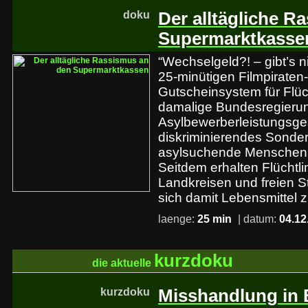
doku
Der alltägliche R
Supermarktkasse
“Wechselgeld?! – gibt’s ni
25-minütigen Filmpiraten
Gutscheinsystem für Flüc
damalige Bundesregieru
Asylbewerberleistungsges
diskriminierendes Sonder
asylsuchende Menschen 
Seitdem erhalten Flüchtli
Landkreisen und freien 
sich damit Lebensmittel 
laenge:
25 min
| datum:
04.12
kurzdoku
die aktuelle
kurzdoku
Misshandlung in 