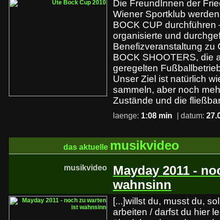
Die FreundInnen der Frie
Wiener Sportklub werde
BOCK CUP durchführen –
organisierte und durchgef
Benefizveranstaltung zu
BOCK SHOOTERS, die a
geregelten Fußballbetrie
Unser Ziel ist natürlich 
sammeln, aber noch mehr
Zustände und die fließb
laenge:
1:08 min
| datum:
27.
musikvideo
das aktuelle
musikvideo
Mayday 2011 - noc
wahnsinn
[...]willst du, musst du, so
arbeiten / darfst du hier 