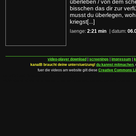
überleben / von dem sch
bisschen das dir zur verf
musst du überlegen, wo
kriegst[...]
laenge:
2:21 min
| datum:
06.
video-player download
|
screenings
|
impressum
|
k
kanalB braucht deine unterstuetzung!
du kannst mitmachen
,
fuer die videos am website gilt diese
Creative Commons L
kanalB trashfilmdatenbank videomagazin video film trash kurzfilme 
widerstand streaming kanal-b kanal-B canalb canalc canald bcanal c