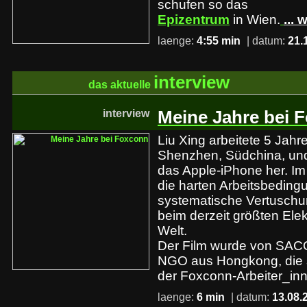
schufen so das
Epizentrum
in Wien.
... 
laenge:
4:55 min
| datum:
21.
interview
das aktuelle
interview
Meine Jahre bei 
Liu Xing arbeitete 5 Jahr
Shenzhen, Südchina, und s
das Apple-iPhone her. Im 
die harten Arbeitsbeding
systematische Vertuschun
beim derzeit größten Elek
Welt.
Der Film wurde von SACO
NGO aus Hongkong, die s
der Foxconn-Arbeiter_inn
laenge:
6 min
| datum:
13.08.